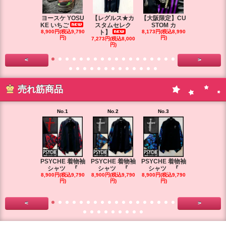
ヨースケ YOSU
【レグルス★カ
【大阪限定】CU
【大阪限定】
KE いちご
スタムセレク
STOM カ
STOM カ
8,900円(税込9,790
ト】
8,173円(税込8,990
円)
円)
7,273円(税込8,000
7,264円(税込7
円)
円)
<
>
売れ筋商品
No.1
No.2
No.3
No.4
PSYCHE 着物袖
PSYCHE 着物袖
PSYCHE 着物袖
PSYCHE 
シャツ 『
シャツ 『
シャツ 『
シャツ 
8,900円(税込9,790
8,900円(税込9,790
8,900円(税込9,790
8,900円(税込9
円)
円)
円)
円)
<
>