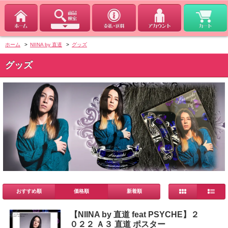
ホーム
>
NIINA by 直道
>
グッズ
グッズ
おすすめ順
価格順
新着順
【NIINA by 直道 feat PSYCHE】２
０２２ Ａ３ 直道 ポスター