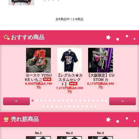
全6商品中 / 1-6商品
おすすめ商品
ヨースケ YOSU
【レグルス★カ
【大阪限定】CU
【大阪限定】
KE いちご
スタムセレク
STOM カ
STOM カ
8,900円(税込9,790
ト】
8,173円(税込8,990
円)
円)
7,273円(税込8,000
7,264円(税込7
円)
円)
<
>
売れ筋商品
No.1
No.2
No.3
No.4