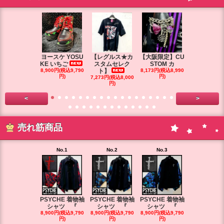
ヨースケ YOSU
【レグルス★カ
【大阪限定】CU
【大阪限定】
KE いちご
スタムセレク
STOM カ
STOM カ
8,900円(税込9,790
ト】
8,173円(税込8,990
円)
円)
7,273円(税込8,000
7,264円(税込7
円)
円)
<
>
売れ筋商品
No.1
No.2
No.3
No.4
PSYCHE 着物袖
PSYCHE 着物袖
PSYCHE 着物袖
PSYCHE 
シャツ 『
シャツ 『
シャツ 『
シャツ 
8,900円(税込9,790
8,900円(税込9,790
8,900円(税込9,790
8,900円(税込9
円)
円)
円)
円)