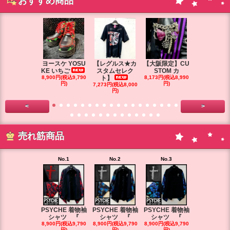
おすすめ商品
ヨースケ YOSU
【レグルス★カ
【大阪限定】CU
【大阪限定】
KE いちご
スタムセレク
STOM カ
STOM カ
8,900円(税込9,790
ト】
8,173円(税込8,990
円)
円)
7,273円(税込8,000
7,264円(税込7
円)
円)
<
>
売れ筋商品
No.1
No.2
No.3
No.4
PSYCHE 着物袖
PSYCHE 着物袖
PSYCHE 着物袖
PSYCHE 
シャツ 『
シャツ 『
シャツ 『
シャツ 
8,900円(税込9,790
8,900円(税込9,790
8,900円(税込9,790
8,900円(税込9
円)
円)
円)
円)