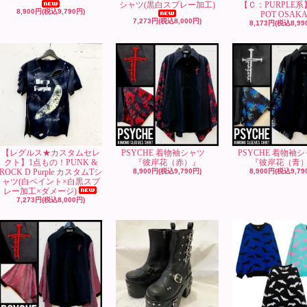
シャツ(黒白スプレー加工)
【Ｃ：PURPLE系
8,900円(税込9,790円)
POT OSAK
7,273円(税込8,000円)
8,173円(税込8,99
【レグルス★カスタムセレ
PSYCHE 着物袖シャツ
PSYCHE 着物
クト】1点もの！PUNK &
『彼岸花（赤）』
『彼岸花（青
ROCK D Purple カスタムTシ
8,900円(税込9,790円)
8,900円(税込9,79
ャツ(白ペイント×白黒スプ
レー加工×ダメージ)
7,273円(税込8,000円)