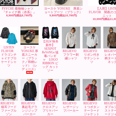
PSYCHE 着物袖シャツ
ヨースケ YOSUKE 厚底シ
【入荷】LIST
『チャイナ柄（赤系）』
ョートブーツ （ブラック）
FLAVOR 闇夜の
8,900円(税込9,790円)
9,800円(税込10,780円)
ニット
10,000円(税込11,0
【2024’秋冬
新作】
LISTEN
ヨースケ
SEXPOT
FLAVOR
YOSUKE 厚
REGIEVO
REGIEVO
REGIE
ReVeNGe 猛
ドラゴンチ
底スニーカ
フラワー刺
リボン付き
レオパ
毒バンギ
ャイナブロ
ー（ブラッ
繍シャツ
サテンシャ
柄ター
ャ LOGO
ケードシャ
ク／和柄レ
ツ
ネッ
RIBBON ビ
ツ
ッド）（レ
ッグ カット
ディース）
ソー
REGIEVO
REGIEVO
REGIEVO
REGIEVO
REGIEVO
REGIE
猫耳フード
裏起毛グラ
クロスアッ
レザージッ
１つボタン
ダブル
ファーブル
ンジジップ
プリケパー
プパーカー
テーラード
ストテ
ゾン
パーカー
カー
ジャケット
ードジ