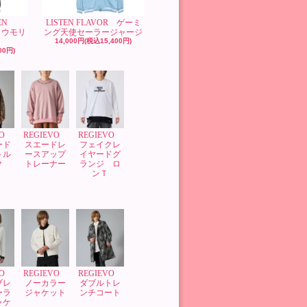
EN
LISTEN FLAVOR ゲーミ
コウモリ
ング天使セーラージャージ
14,000円(税込15,400円)
00円)
VO
REGIEVO
REGIEVO
ード
スエードレ
フェイクレ
トル
ースアップ
イヤードグ
ク
トレーナー
ランジ ロ
ンＴ
VO
REGIEVO
REGIEVO
ブレ
ノーカラー
ダブルトレ
ーラ
ジャケット
ンチコート
ャケ