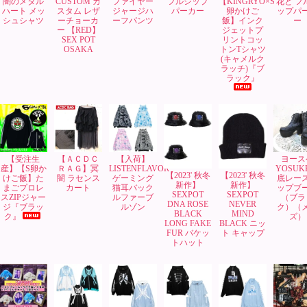
闇のメタル
CUSTOM カ
ファイヤー
フルジップ
【KINGRYO×S
花と フ
ハート メッ
スタム レザ
ジャージハ
パーカー
卵かけご
ップパ
シュシャツ
ーチョーカ
ーフパンツ
飯】インク
ー
ー 【RED】
ジェットプ
SEX POT
リントコッ
OSAKA
トンTシャツ
(キャメルク
ラッチ)『ブ
ラック』
【受注生
【ＡＣＤＣ
【入荷】
ヨース
産】【S卵か
ＲＡＧ】冥
LISTENFLAVOR
YOSUK
【2023' 秋冬
【2023' 秋冬
けご飯】た
闇 ラセンス
ゲーミング
底レー
新作】
新作】
まごプロレ
カート
猫耳バック
ップブ
SEXPOT
SEXPOT
スZIPジャー
ルファーブ
（ブラ
NEVER
DNA ROSE
ジ『ブラッ
ルゾン
ク）（
MIND
BLACK
ク』
ズ）
BLACK ニッ
LONG FAKE
ト キャップ
FUR バケッ
トハット