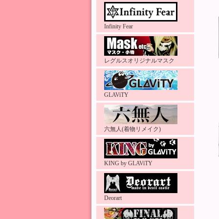
Infinity Fear
レグルスオリジナルマスク
GLAViTY
六無人(着物リメイク)
KING by GLAViTY
Deorart