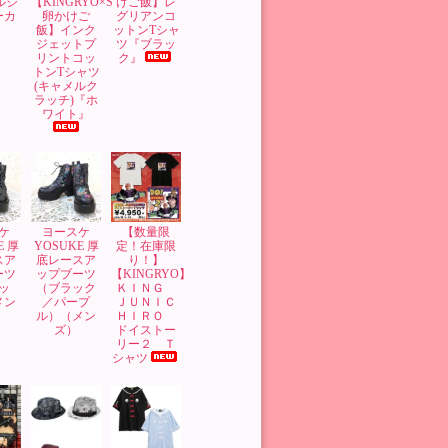
ルジ
【KINGRYO×S
けご飯】レ
ーカ
卵かけご
グリアンコ
飯】インク
ットンTシャ
ジェットプ
ツ『ブラッ
リントコッ
ク』
トンTシャツ
(キャメルク
ラッチ)『ホ
ワイト』
ケ
ヨースケ
【数量限
E 厚
YOSUKE 厚
定！在庫限
スア
底レースア
り！】
ーツ
ップブーツ
【KINGRYO】
ッ
（ブラック
ＫＩＮＧ
メン
／パープ
ＪＵＮＩＣ
ル）（メン
ＨＩＲＯ
ズ）
ドイストー
リー２ Ｔ
シャツ