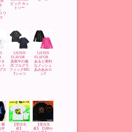
OM
ビッグ カッ
K
トソー
K
D ワ
ス
N
LISTEN
LISTEN
OR
FLAVOR
FLAVOR
ラネ
真夜中の儀
あると便利
ット
式 フルグラ
なメッシュ
ップス
フィックBIG
あみあみロ
Tシャツ
ンT
E 蝶
【受注生
【受注生
彼岸
産】
産】【S卵か