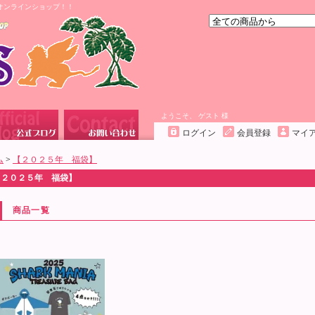
オンラインショップ！！
ようこそ、 ゲスト 様
ログイン
会員登録
マイ
ム
>
【２０２５年 福袋】
【２０２５年 福袋】
商品一覧