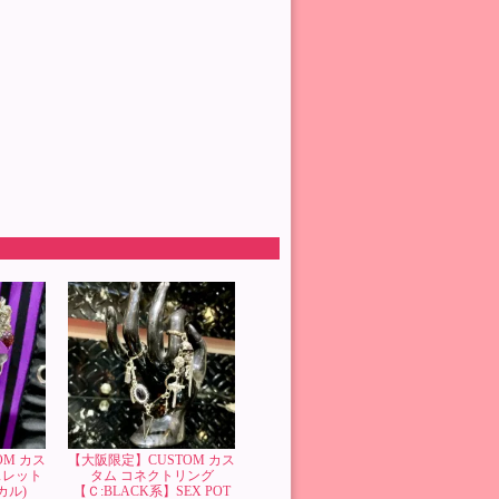
OM カス
【大阪限定】CUSTOM カス
スレット
タム コネクトリング
カル)
【Ｃ:BLACK系】SEX POT