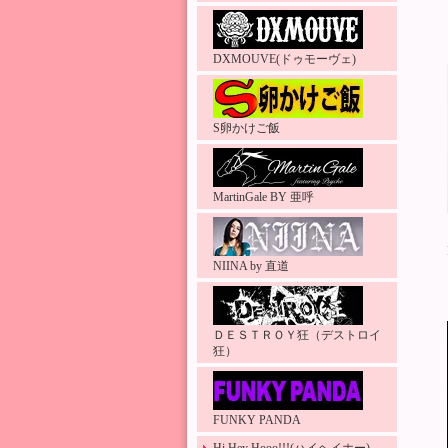
DXMOUVE(ドゥモーヴェ)
S卵かけご飯
MartinGale BY 亜呼
NIINA by 直道
ＤＥＳＴＲＯＹ狂（デストロイ
狂）
FUNKY PANDA