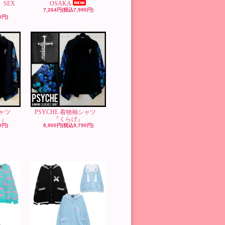
】SEX
OSAKA
A
7,264円(税込7,990円)
0円)
袖シャツ
PSYCHE 着物袖シャツ
）』
『くらげ』
0円)
8,900円(税込9,790円)