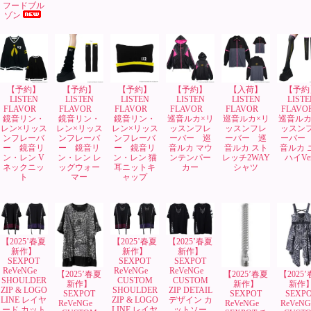
フードブル
ゾン
【予約】
【予約】
【予約】
【予約】
【入荷】
【予約
LISTEN
LISTEN
LISTEN
LISTEN
LISTEN
LISTE
FLAVOR
FLAVOR
FLAVOR
FLAVOR
FLAVOR
FLAV
鏡音リン・
鏡音リン・
鏡音リン・
巡音ルカ×リ
巡音ルカ×リ
巡音ルカ
レン×リッス
レン×リッス
レン×リッス
ッスンフレ
ッスンフレ
ッスン
ンフレーバ
ンフレーバ
ンフレーバ
ーバー 巡
ーバー 巡
ーバー
ー 鏡音リ
ー 鏡音リ
ー 鏡音リ
音ルカ マウ
音ルカ スト
音ルカ 
ン・レン V
ン・レン レ
ン・レン 猫
ンテンパー
レッチ2WAY
ハイVer
ネックニッ
ッグウォー
耳ニットキ
カー
シャツ
ト
マー
ャップ
【2025’春夏
【2025’春夏
【2025’春夏
新作】
新作】
新作】
SEXPOT
SEXPOT
SEXPOT
ReVeNGe
ReVeNGe
ReVeNGe
【2025’春夏
【2025’春夏
【2025
SHOULDER
CUSTOM
CUSTOM
新作】
新作】
新作
ZIP & LOGO
SHOULDER
ZIP DETAIL
SEXPOT
SEXPOT
SEXP
LINE レイヤ
ZIP & LOGO
デザイン カ
ReVeNGe
ReVeNGe
ReVeN
ード カット
LINE レイヤ
ットソー