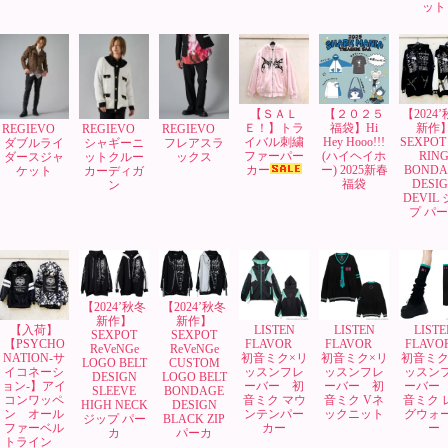
ット
【ＳＡＬ
【２０２５
【2024
Ｅ！】トラ
福袋】Hi
新作
REGIEVO
REGIEVO
REGIEVO
イバル刺繍
Hey Hooo!!!
SEXPOT 
ダブルライ
シャギーニ
フレアスラ
ファーパー
(ハイヘイホ
RIN
ダースジャ
ットクルー
ックス
カー
ー) 2025新春
BONDA
ケット
カーディガ
福袋
DESI
ン
DEVIL
プ パ
【2024’秋冬
【2024’秋冬
新作】
新作】
【入荷】
LISTEN
LISTEN
LISTE
SEXPOT
SEXPOT
【PSYCHO
FLAVOR
FLAVOR
FLAV
ReVeNGe
ReVeNGe
NATION-サ
初音ミク×リ
初音ミク×リ
初音ミク
LOGO BELT
CUSTOM
イコネーシ
ッスンフレ
ッスンフレ
ッスン
DESIGN
LOGO BELT
ョン-】アイ
ーバー 初
ーバー 初
ーバー
SLEEVE
BONDAGE
コンワッペ
音ミク マウ
音ミク Vネ
音ミク 
HIGH NECK
DESIGN
ン オール
ンテンパー
ックニット
グウォ
ジップ パー
BLACK ZIP
ファーベル
カー
ー
カ
パーカ
トライン