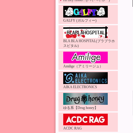
Hi Hey Hooo!!!(ハイヘイホー)
GALFY (ガルフィー)
BLA BLA HOSPITAL(ブラブラホ
スピタル)
Amilige（アミリージュ）
AIKA ELECTRONICS
ゆる系【Drug honey】
ACDC RAG