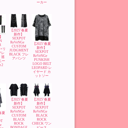
ーカー
【2025’春夏
新作】
】
SEXPOT
N
ReVeNGe
【2025’春夏
OR
CUSTOM
新作】
×リ
JUDGMENT
SEXPOT
フレ
BLACK フレ
ReVeNGe
 巡
アパンツ
PUNKISH
ニー
LOGO BELT
.2
LEOPARD レ
イヤード カ
ットソー
【2025’春夏
【2025’春夏
新作】
新作】
SEXPOT
SEXPOT
ReVeNGe
ReVeNGe
’春夏
BLACK
CUSTOM
】
ROCK
BLACK
OT
CHECK ワン
ROCK
Ge
ピース
BONDAGE