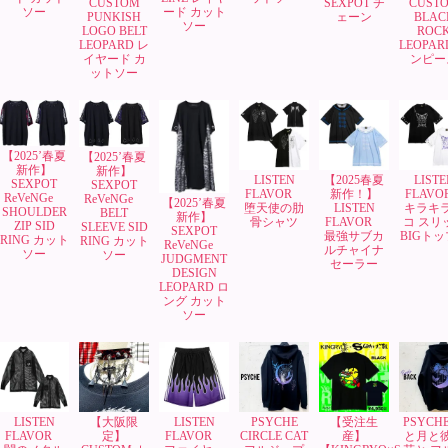
CUSTOM
SEXPOT チ
CUST
ソー
ード カット
PUNKISH
ェーン
BLAC
ソー
LOGO BELT
ROC
LEOPARD レ
LEOPAR
イヤード カ
ンピー
ットソー
【2025’春夏
【2025’春夏
新作】
新作】
LISTEN
【2025春夏
LISTE
SEXPOT
SEXPOT
FLAVOR
新作！】
FLAV
ReVeNGe
ReVeNGe
【2025’春夏
堕天使の肋
LISTEN
キラキ
SHOULDER
BELT
新作】
骨シャツ
FLAVOR
コ スリ
ZIP SID
SLEEVE SID
SEXPOT
最強サブカ
BIGト
RING カット
RING カット
ReVeNGe
ルチャイナ
ソー
ソー
JUDGMENT
セーラー
DESIGN
LEOPARD ロ
ング カット
ソー
LISTEN
【大阪限
LISTEN
PSYCHE
【受注生
PSYCH
FLAVOR
定】
FLAVOR
CIRCLE CAT
産】
と月と