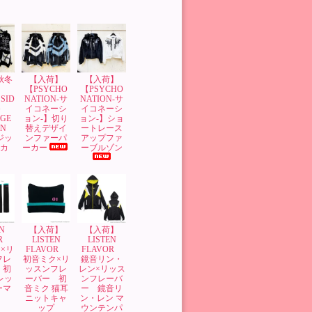
’秋冬
【入荷】
【入荷】
】
【PSYCHO
【PSYCHO
SID
NATION-サ
NATION-サ
G
イコネーシ
イコネーシ
GE
ョン-】切り
ョン-】ショ
GN
替えデザイ
ートレース
 ジッ
ンファーパ
アップファ
ーカ
ーカー
ーブルゾン
N
【入荷】
【入荷】
OR
LISTEN
LISTEN
×リ
FLAVOR
FLAVOR
フレ
初音ミク×リ
鏡音リン・
 初
ッスンフレ
レン×リッス
レッ
ーバー 初
ンフレーバ
ーマ
音ミク 猫耳
ー 鏡音リ
ニットキャ
ン・レン マ
ップ
ウンテンパ