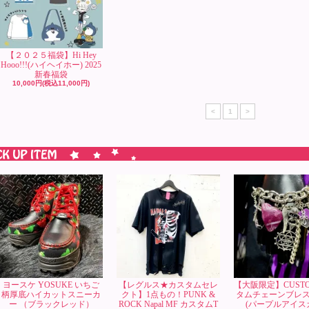
【２０２５福袋】Hi Hey
Hooo!!!(ハイヘイホー) 2025
新春福袋
10,000円(税込11,000円)
<
1
>
ヨースケ YOSUKE いちご
【レグルス★カスタムセレ
【大阪限定】CUST
柄厚底ハイカットスニーカ
クト】1点もの！PUNK &
タムチェーンブレ
ー （ブラックレッド）
ROCK Napal MF カスタムT
(パープルアイス