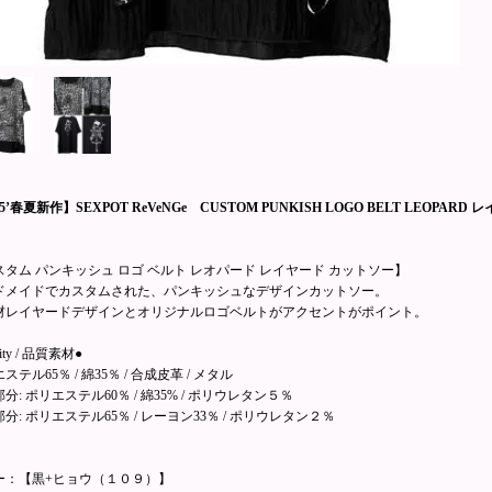
25’春夏新作】SEXPOT ReVeNGe CUSTOM PUNKISH LOGO BELT LEOPAR
スタム パンキッシュ ロゴ ベルト レオパード レイヤード カットソー】
ドメイドでカスタムされた、パンキッシュなデザインカットソー。
材レイヤードデザインとオリジナルロゴベルトがアクセントがポイント。
lity / 品質素材●
ステル65％ / 綿35％ / 合成皮革 / メタル
分: ポリエステル60％ / 綿35% / ポリウレタン５％
分: ポリエステル65％ / レーヨン33％ / ポリウレタン２％
ー：【黒+ヒョウ（１０９）】