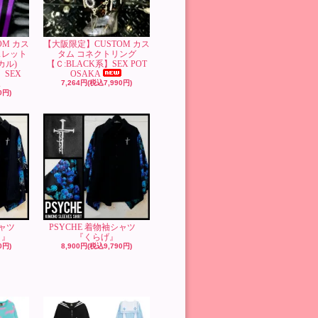
OM カス
【大阪限定】CUSTOM カス
スレット
タム コネクトリング
カル)
【Ｃ:BLACK系】SEX POT
】SEX
OSAKA
A
7,264円(税込7,990円)
0円)
袖シャツ
PSYCHE 着物袖シャツ
）』
『くらげ』
0円)
8,900円(税込9,790円)