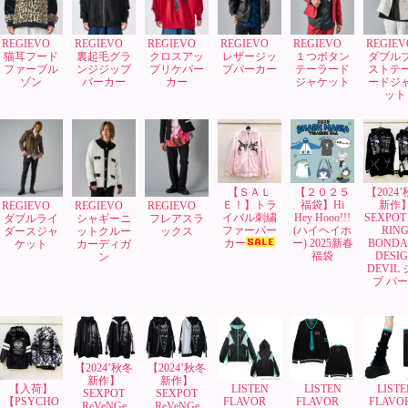
REGIEVO
REGIEVO
REGIEVO
REGIEVO
REGIEVO
REGIE
猫耳フード
裏起毛グラ
クロスアッ
レザージッ
１つボタン
ダブル
ファーブル
ンジジップ
プリケパー
プパーカー
テーラード
ストテ
ゾン
パーカー
カー
ジャケット
ードジ
ット
【ＳＡＬ
【２０２５
【2024
Ｅ！】トラ
福袋】Hi
新作
REGIEVO
REGIEVO
REGIEVO
イバル刺繍
Hey Hooo!!!
SEXPOT 
ダブルライ
シャギーニ
フレアスラ
ファーパー
(ハイヘイホ
RIN
ダースジャ
ットクルー
ックス
カー
ー) 2025新春
BONDA
ケット
カーディガ
福袋
DESI
ン
DEVIL
プ パ
【2024’秋冬
【2024’秋冬
新作】
新作】
【入荷】
LISTEN
LISTEN
LISTE
SEXPOT
SEXPOT
【PSYCHO
FLAVOR
FLAVOR
FLAV
ReVeNGe
ReVeNGe