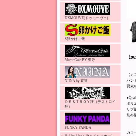
DXMOUVE(ドゥモーヴェ)
S卵かけご飯
【20
MartinGale BY 亜呼
【カ
ハン
NIINA by 直道
異素
●Qua
ＤＥＳＴＲＯＹ狂（デストロイ
ポリエ
狂）
リブ部
別布部
FUNKY PANDA
カラ