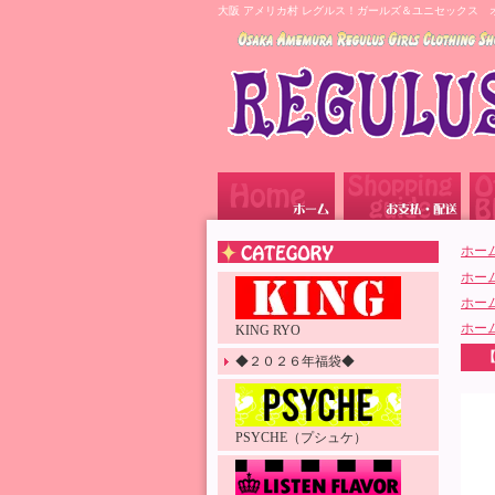
大阪 アメリカ村 レグルス！ガールズ＆ユニセックス 
ホー
ホー
ホー
ホー
KING RYO
【
◆２０２６年福袋◆
PSYCHE（プシュケ）