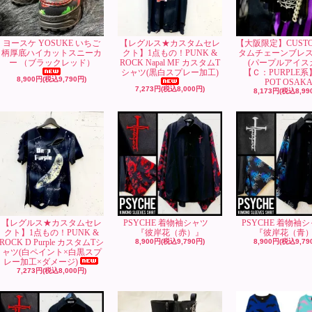
ヨースケ YOSUKE いちご
【レグルス★カスタムセレ
【大阪限定】CUST
柄厚底ハイカットスニーカ
クト】1点もの！PUNK &
タムチェーンブレ
ー （ブラックレッド）
ROCK Napal MF カスタムT
(パープルアイス
シャツ(黒白スプレー加工)
【Ｃ：PURPLE系
8,900円(税込9,790円)
POT OSAK
7,273円(税込8,000円)
8,173円(税込8,99
【レグルス★カスタムセレ
PSYCHE 着物袖シャツ
PSYCHE 着物
クト】1点もの！PUNK &
『彼岸花（赤）』
『彼岸花（青
ROCK D Purple カスタムTシ
8,900円(税込9,790円)
8,900円(税込9,79
ャツ(白ペイント×白黒スプ
レー加工×ダメージ)
7,273円(税込8,000円)