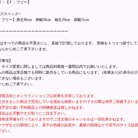
ズ：【Ｆ：フリー】
イズスペック>
フリー】身丈86cm 身幅56cm 袖丈29cm 肩幅51cm
ーーーーーーーーーーーーーーーーーーー
寸はすべての商品を平置きにし、直線で計測しております。 実物を１つ１つ採寸し
あらかじめご了承下さいませ。
意事項】
・サイズ変更に関しましては商品到着後一週間以内でお願いいたします。
らの商品は実店舗でも同時に販売をしている商品になります。 (在庫あり)の表示が
できない場合もございます。
かじめご了承下さい。
荷後店頭とオンラインショップは在庫を共有しております。
文頂きました時点で完売している場合も御座いますのでその際は何卒ご容赦下さい
荷予定の遠い予約商品との同梱発送は致しかねます。
場合はお手数ですが別々にご注文下さい。
時発送準備を行っておりますのでご注文後のキャンセルは一切出来かねます。
ラウザなどの環境により、若干の色味の誤差や、素材の関係などで若干のサイズ誤
下さい。