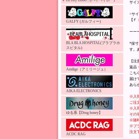
Hi Hey Hooo!!!(ハイヘイホー)
サイ
<サ
【Ｆ：
GALFY (ガルフィー)
ーー
BLA BLA HOSPITAL(ブラブラホ
*採
スピタル)
す。
【注
返品
Amilige（アミリージュ）
こち
届け
あら
AIKA ELECTRONICS
※入
ご注
※入
ゆる系【Drug honey】
その
※随
※ブ
注文
ACDC RAG