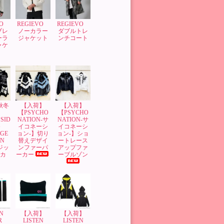
VO
REGIEVO
REGIEVO
ブレ
ノーカラー
ダブルトレ
ーラ
ジャケット
ンチコート
ャケ
’秋冬
【入荷】
【入荷】
】
【PSYCHO
【PSYCHO
SID
NATION-サ
NATION-サ
G
イコネーシ
イコネーシ
GE
ョン-】切り
ョン-】ショ
GN
替えデザイ
ートレース
 ジッ
ンファーパ
アップファ
ーカ
ーカー
ーブルゾン
N
【入荷】
【入荷】
OR
LISTEN
LISTEN