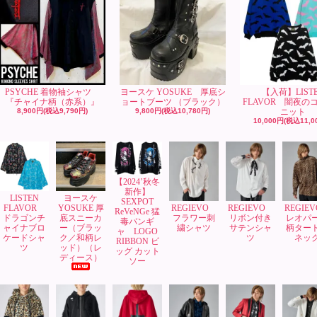
PSYCHE 着物袖シャツ
ヨースケ YOSUKE 厚底シ
【入荷】LIST
『チャイナ柄（赤系）』
ョートブーツ （ブラック）
FLAVOR 闇夜の
8,900円(税込9,790円)
9,800円(税込10,780円)
ニット
10,000円(税込11,0
【2024’秋冬
新作】
LISTEN
ヨースケ
SEXPOT
FLAVOR
YOSUKE 厚
REGIEVO
REGIEVO
REGIE
ReVeNGe 猛
ドラゴンチ
底スニーカ
フラワー刺
リボン付き
レオパ
毒バンギ
ャイナブロ
ー（ブラッ
繍シャツ
サテンシャ
柄ター
ャ LOGO
ケードシャ
ク／和柄レ
ツ
ネッ
RIBBON ビ
ツ
ッド）（レ
ッグ カット
ディース）
ソー