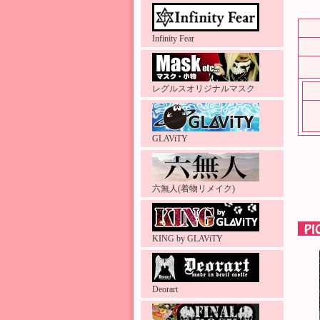
Infinity Fear
レグルスオリジナルマスク
GLAViTY
六無人(着物リメイク)
KING by GLAViTY
Deorart