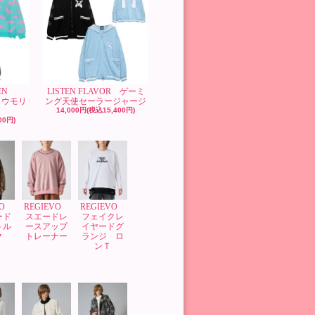
EN
LISTEN FLAVOR ゲーミ
コウモリ
ング天使セーラージャージ
14,000円(税込15,400円)
00円)
VO
REGIEVO
REGIEVO
ード
スエードレ
フェイクレ
トル
ースアップ
イヤードグ
ク
トレーナー
ランジ ロ
ンＴ