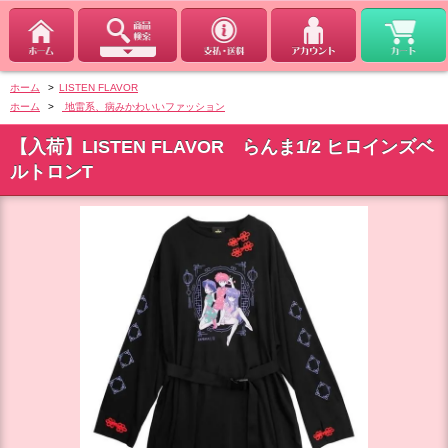
ホーム
>
LISTEN FLAVOR
ホーム
>
地雷系、病みかわいいファッション
【入荷】LISTEN FLAVOR らんま1/2 ヒロインズベ
ルトロンT