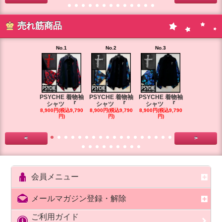
売れ筋商品
No.1
No.2
No.3
No.4
PSYCHE 着物袖
PSYCHE 着物袖
PSYCHE 着物袖
PSYCHE 
シャツ 『
シャツ 『
シャツ 『
シャツ 
8,900円(税込9,790
8,900円(税込9,790
8,900円(税込9,790
8,900円(税込9
円)
円)
円)
円)
<
>
会員メニュー
メールマガジン登録・解除
ご利用ガイド