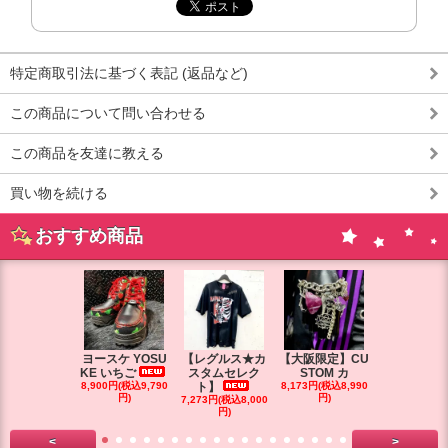
特定商取引法に基づく表記 (返品など)
この商品について問い合わせる
この商品を友達に教える
買い物を続ける
おすすめ商品
ヨースケ YOSU
【レグルス★カ
【大阪限定】CU
【大阪限定】
KE いちご
スタムセレク
STOM カ
STOM カ
8,900円(税込9,790
ト】
8,173円(税込8,990
円)
円)
7,273円(税込8,000
7,264円(税込7
円)
円)
<
>