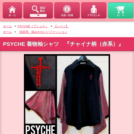
ホーム
>
PSYCHE（プシュケ）
>
【シャツ】
ホーム
>
地雷系、病みかわいいファッション
PSYCHE 着物袖シャツ 『チャイナ柄（赤系）』