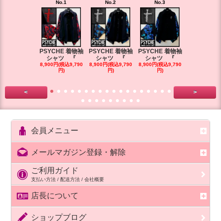
No.1
No.2
No.3
No.4
PSYCHE 着物袖
PSYCHE 着物袖
PSYCHE 着物袖
PSYCHE 
シャツ 『
シャツ 『
シャツ 『
シャツ 
8,900円(税込9,790
8,900円(税込9,790
8,900円(税込9,790
8,900円(税込9
円)
円)
円)
円)
<
>
会員メニュー
メールマガジン登録・解除
ご利用ガイド
支払い方法 / 配送方法 / 会社概要
店長について
ショップブログ