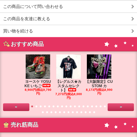
この商品について問い合わせる
この商品を友達に教える
買い物を続ける
おすすめ商品
ヨースケ YOSU
【レグルス★カ
【大阪限定】CU
【大阪限定】
KE いちご
スタムセレク
STOM カ
STOM カ
8,900円(税込9,790
ト】
8,173円(税込8,990
円)
円)
7,273円(税込8,000
7,264円(税込7
円)
円)
<
>
売れ筋商品