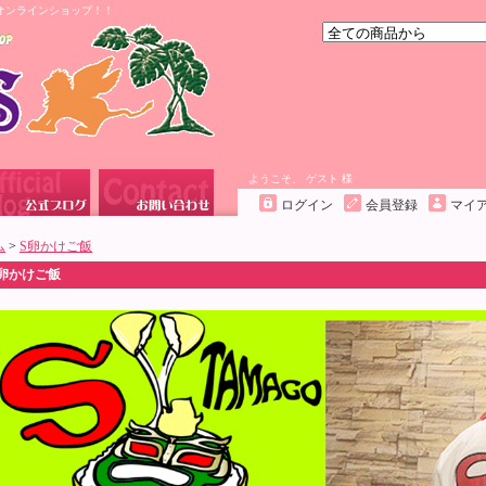
オンラインショップ！！
ようこそ、 ゲスト 様
ログイン
会員登録
マイ
ム
>
S卵かけご飯
S卵かけご飯