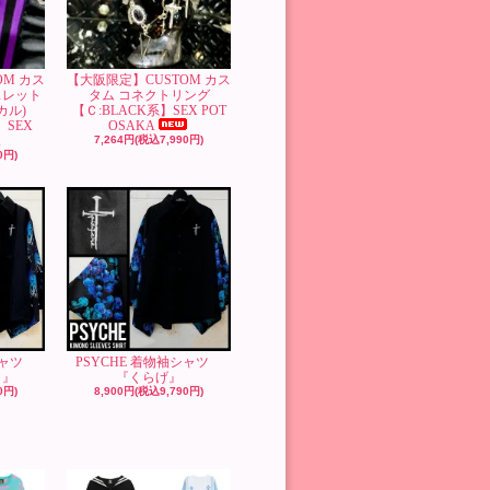
OM カス
【大阪限定】CUSTOM カス
スレット
タム コネクトリング
カル)
【Ｃ:BLACK系】SEX POT
】SEX
OSAKA
A
7,264円(税込7,990円)
0円)
袖シャツ
PSYCHE 着物袖シャツ
）』
『くらげ』
0円)
8,900円(税込9,790円)