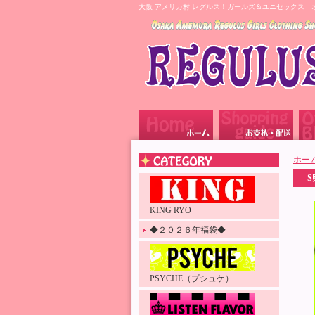
大阪 アメリカ村 レグルス！ガールズ＆ユニセックス 
ホー
KING RYO
◆２０２６年福袋◆
PSYCHE（プシュケ）