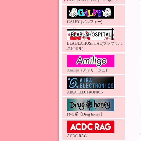
Hi Hey Hooo!!!(ハイヘイホー)
GALFY (ガルフィー)
BLA BLA HOSPITAL(ブラブラホ
スピタル)
Amilige（アミリージュ）
AIKA ELECTRONICS
ゆる系【Drug honey】
ACDC RAG