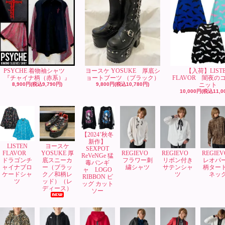
PSYCHE 着物袖シャツ
ヨースケ YOSUKE 厚底シ
【入荷】LIST
『チャイナ柄（赤系）』
ョートブーツ （ブラック）
FLAVOR 闇夜の
8,900円(税込9,790円)
9,800円(税込10,780円)
ニット
10,000円(税込11,0
【2024’秋冬
新作】
LISTEN
ヨースケ
SEXPOT
FLAVOR
YOSUKE 厚
REGIEVO
REGIEVO
REGIE
ReVeNGe 猛
ドラゴンチ
底スニーカ
フラワー刺
リボン付き
レオパ
毒バンギ
ャイナブロ
ー（ブラッ
繍シャツ
サテンシャ
柄ター
ャ LOGO
ケードシャ
ク／和柄レ
ツ
ネッ
RIBBON ビ
ツ
ッド）（レ
ッグ カット
ディース）
ソー