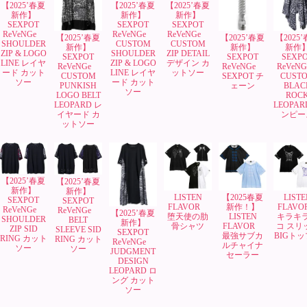
【2025’春夏
【2025’春夏
【2025’春夏
新作】
新作】
新作】
SEXPOT
SEXPOT
SEXPOT
ReVeNGe
ReVeNGe
ReVeNGe
【2025’春夏
【2025’春夏
【2025
SHOULDER
CUSTOM
CUSTOM
新作】
新作】
新作
ZIP & LOGO
SHOULDER
ZIP DETAIL
SEXPOT
SEXPOT
SEXP
LINE レイヤ
ZIP & LOGO
デザイン カ
ReVeNGe
ReVeNGe
ReVeN
ード カット
LINE レイヤ
ットソー
CUSTOM
SEXPOT チ
CUST
ソー
ード カット
PUNKISH
ェーン
BLAC
ソー
LOGO BELT
ROC
LEOPARD レ
LEOPAR
イヤード カ
ンピー
ットソー
【2025’春夏
【2025’春夏
新作】
新作】
LISTEN
【2025春夏
LISTE
SEXPOT
SEXPOT
FLAVOR
新作！】
FLAV
ReVeNGe
ReVeNGe
【2025’春夏
堕天使の肋
LISTEN
キラキ
SHOULDER
BELT
新作】
骨シャツ
FLAVOR
コ スリ
ZIP SID
SLEEVE SID
SEXPOT
最強サブカ
BIGト
RING カット
RING カット
ReVeNGe
ルチャイナ
ソー
ソー
JUDGMENT
セーラー
DESIGN
LEOPARD ロ
ング カット
ソー