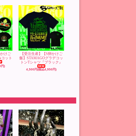
卵かけご
【受注生産】【S卵かけご
TAコット
飯】STAMAGOグラデコッ
トンTシャツ『ブラック』
0円)
4,500円(税込4,950円)