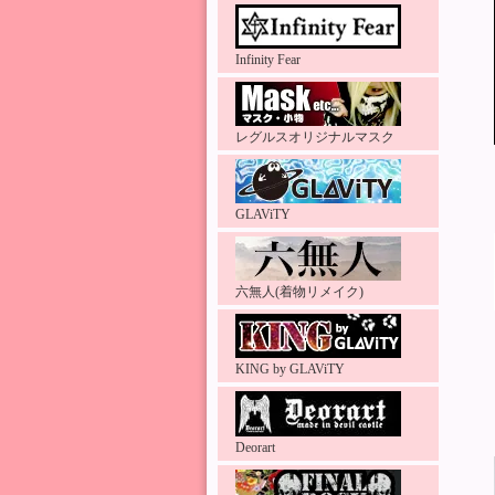
Infinity Fear
レグルスオリジナルマスク
GLAViTY
六無人(着物リメイク)
KING by GLAViTY
Deorart