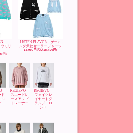
EN
LISTEN FLAVOR ゲーミ
コウモリ
ング天使セーラージャージ
14,000円(税込15,400円)
00円)
VO
REGIEVO
REGIEVO
ード
スエードレ
フェイクレ
トル
ースアップ
イヤードグ
ク
トレーナー
ランジ ロ
ンＴ