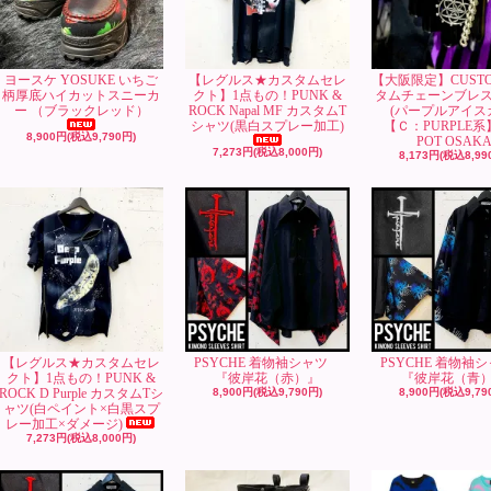
ヨースケ YOSUKE いちご
【レグルス★カスタムセレ
【大阪限定】CUST
柄厚底ハイカットスニーカ
クト】1点もの！PUNK &
タムチェーンブレ
ー （ブラックレッド）
ROCK Napal MF カスタムT
(パープルアイス
シャツ(黒白スプレー加工)
【Ｃ：PURPLE系
8,900円(税込9,790円)
POT OSAK
7,273円(税込8,000円)
8,173円(税込8,99
【レグルス★カスタムセレ
PSYCHE 着物袖シャツ
PSYCHE 着物
クト】1点もの！PUNK &
『彼岸花（赤）』
『彼岸花（青
ROCK D Purple カスタムTシ
8,900円(税込9,790円)
8,900円(税込9,79
ャツ(白ペイント×白黒スプ
レー加工×ダメージ)
7,273円(税込8,000円)