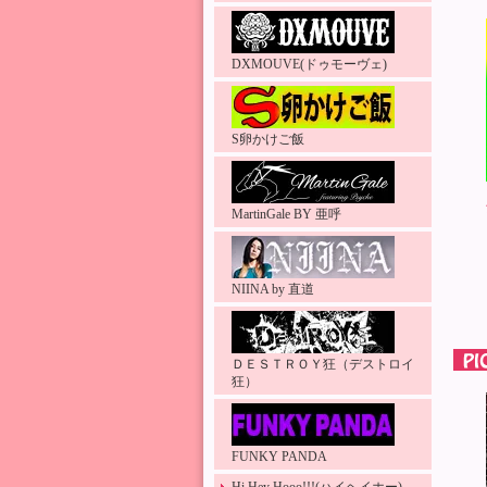
DXMOUVE(ドゥモーヴェ)
S卵かけご飯
MartinGale BY 亜呼
NIINA by 直道
ＤＥＳＴＲＯＹ狂（デストロイ
狂）
FUNKY PANDA