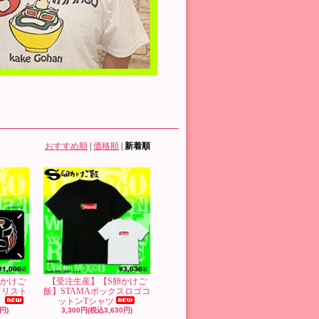
おすすめ順
|
価格順
|
新着順
卵かけご
【受注生産】【S卵かけご
】リスト
飯】STAMAボックスロゴコ
』
ットンTシャツ
円)
3,300円(税込3,630円)