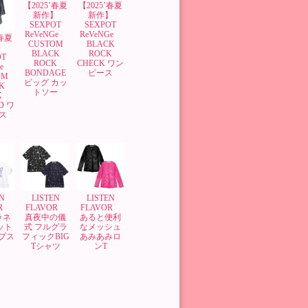
【2025’春夏
【2025’春夏
新作】
新作】
SEXPOT
SEXPOT
ReVeNGe
ReVeNGe
’春夏
BLACK
CUSTOM
】
ROCK
BLACK
OT
CHECK ワン
ROCK
Ge
ピース
BONDAGE
OM
ビッグ カッ
K
トソー
K
D ワ
ス
N
LISTEN
LISTEN
OR
FLAVOR
FLAVOR
ラネ
真夜中の儀
あると便利
ット
式 フルグラ
なメッシュ
ップス
フィックBIG
あみあみロ
Tシャツ
ンT