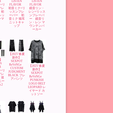
OR
LISTEN
LISTEN
×リ
FLAVOR
FLAVOR
フレ
初音ミク×リ
鏡音リン・
 初
ッスンフレ
レン×リッス
レッ
ーバー 初
ンフレーバ
ーマ
音ミク 猫耳
ー 鏡音リ
ニットキャ
ン・レン マ
ップ
ウンテンパ
ーカー
【2025’春夏
新作】
】
SEXPOT
N
ReVeNGe
【2025’春夏
OR
CUSTOM
新作】
×リ
JUDGMENT
SEXPOT
フレ
BLACK フレ
ReVeNGe
 巡
アパンツ
PUNKISH
ニー
LOGO BELT
.2
LEOPARD レ
イヤード カ
ットソー