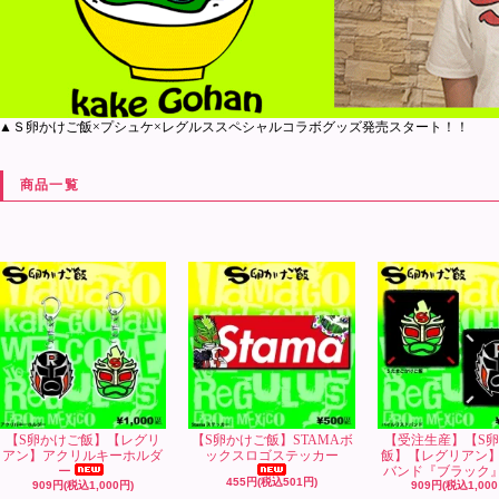
▲Ｓ卵かけご飯×プシュケ×レグルススペシャルコラボグッズ発売スタート！！
商品一覧
【S卵かけご飯】【レグリ
【S卵かけご飯】STAMAボ
【受注生産】【S
アン】アクリルキーホルダ
ックスロゴステッカー
飯】【レグリアン
ー
バンド『ブラック
455円(税込501円)
909円(税込1,000円)
909円(税込1,000