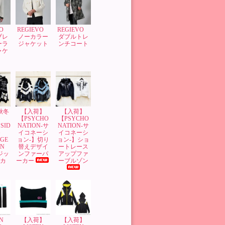
VO
REGIEVO
REGIEVO
ブレ
ノーカラー
ダブルトレ
ーラ
ジャケット
ンチコート
ャケ
’秋冬
【入荷】
【入荷】
】
【PSYCHO
【PSYCHO
SID
NATION-サ
NATION-サ
G
イコネーシ
イコネーシ
GE
ョン-】切り
ョン-】ショ
GN
替えデザイ
ートレース
 ジッ
ンファーパ
アップファ
ーカ
ーカー
ーブルゾン
N
【入荷】
【入荷】