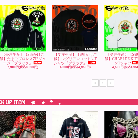
【受注生産】【S卵かけご
【受注生産】【S卵かけご
【受注生産】【S
飯】たまごプロレスZIPジャ
飯】レグリアンコットンT
飯】CHARI DE KI
ージ『ブラック』
シャツ『ブラック』
ンTシャツ
7,900円(税込8,690円)
4,500円(税込4,950円)
4,500円(税込4,95
<
1
>