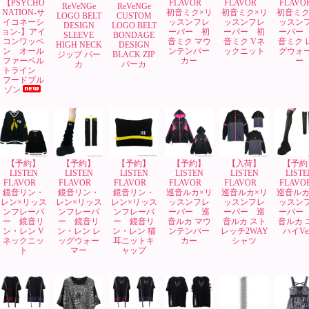
【PSYCHO
FLAVOR
FLAVOR
FLAV
ReVeNGe
ReVeNGe
NATION-サ
初音ミク×リ
初音ミク×リ
初音ミク
LOGO BELT
CUSTOM
イコネーシ
ッスンフレ
ッスンフレ
ッスン
DESIGN
LOGO BELT
ョン-】アイ
ーバー 初
ーバー 初
ーバー
SLEEVE
BONDAGE
コンワッペ
音ミク マウ
音ミク Vネ
音ミク 
HIGH NECK
DESIGN
ン オール
ンテンパー
ックニット
グウォ
ジップ パー
BLACK ZIP
ファーベル
カー
ー
カ
パーカ
トライン
フードブル
ゾン
【予約】
【予約】
【予約】
【予約】
【入荷】
【予約
LISTEN
LISTEN
LISTEN
LISTEN
LISTEN
LISTE
FLAVOR
FLAVOR
FLAVOR
FLAVOR
FLAVOR
FLAV
鏡音リン・
鏡音リン・
鏡音リン・
巡音ルカ×リ
巡音ルカ×リ
巡音ルカ
レン×リッス
レン×リッス
レン×リッス
ッスンフレ
ッスンフレ
ッスン
ンフレーバ
ンフレーバ
ンフレーバ
ーバー 巡
ーバー 巡
ーバー
ー 鏡音リ
ー 鏡音リ
ー 鏡音リ
音ルカ マウ
音ルカ スト
音ルカ 
ン・レン V
ン・レン レ
ン・レン 猫
ンテンパー
レッチ2WAY
ハイVer
ネックニッ
ッグウォー
耳ニットキ
カー
シャツ
ト
マー
ャップ