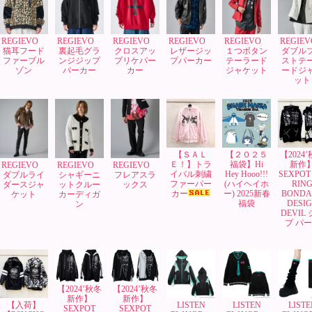
REGIEVO
REGIEVO
REGIEVO
REGIEVO
REGIEVO
REGIE
猫耳フード
裏起毛グラ
クロスアッ
レザージッ
１つボタン
ダブル
ファーブル
ンジジップ
プリケパー
プパーカー
テーラード
ストテ
ゾン
パーカー
カー
ジャケット
ードジ
ット
【ＳＡＬ
【２０２５
【2024
Ｅ！】トラ
福袋】Hi
新作
REGIEVO
REGIEVO
REGIEVO
イバル刺繍
Hey Hooo!!!
SEXPOT 
ダブルライ
シャギーニ
フレアスラ
ファーパー
(ハイヘイホ
RIN
ダースジャ
ットクルー
ックス
カー
ー) 2025新春
BONDA
ケット
カーディガ
福袋
DESI
ン
DEVIL
プ パ
【2024’秋冬
【2024’秋冬
新作】
新作】
【入荷】
LISTEN
LISTEN
LISTE
SEXPOT
SEXPOT