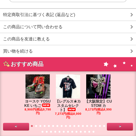
特定商取引法に基づく表記 (返品など)
この商品について問い合わせる
この商品を友達に教える
買い物を続ける
おすすめ商品
ヨースケ YOSU
【レグルス★カ
【大阪限定】CU
【大阪限定】
KE いちご
スタムセレク
STOM カ
STOM カ
8,900円(税込9,790
ト】
8,173円(税込8,990
円)
円)
7,273円(税込8,000
7,264円(税込7
円)
円)
<
>