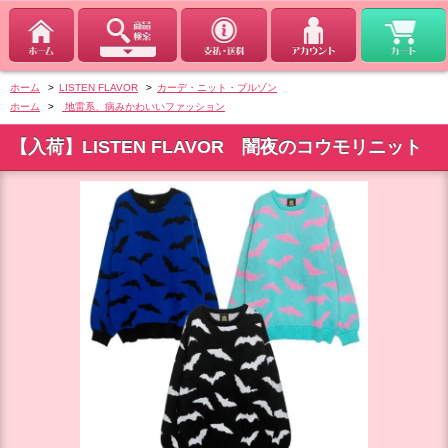
ホーム
>
LISTEN FLAVOR
>
カーデ・ニット・ブルゾン
ホーム
>
地雷系、病みかわいいファッション
【入荷】LISTEN FLAVOR 闇夜のコウモリニット