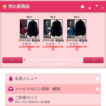
売れ筋商品
No.1
No.2
No.3
No.4
PSYCHE 着物袖
PSYCHE 着物袖
PSYCHE 着物袖
PSYCHE 
シャツ 『
シャツ 『
シャツ 『
シャツ 
8,900円(税込9,790
8,900円(税込9,790
8,900円(税込9,790
8,900円(税込9
円)
円)
円)
円)
<
>
会員メニュー
メールマガジン登録・解除
ご利用ガイド
支払い方法 / 配送方法 / 会社概要