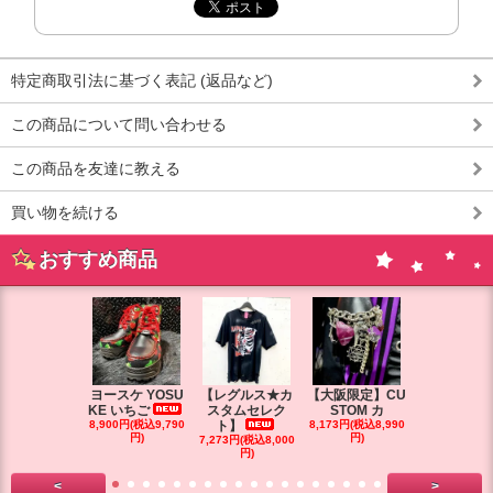
特定商取引法に基づく表記 (返品など)
この商品について問い合わせる
この商品を友達に教える
買い物を続ける
おすすめ商品
ヨースケ YOSU
【レグルス★カ
【大阪限定】CU
【大阪限定】
KE いちご
スタムセレク
STOM カ
STOM カ
8,900円(税込9,790
ト】
8,173円(税込8,990
円)
円)
7,273円(税込8,000
7,264円(税込7
円)
円)
<
>