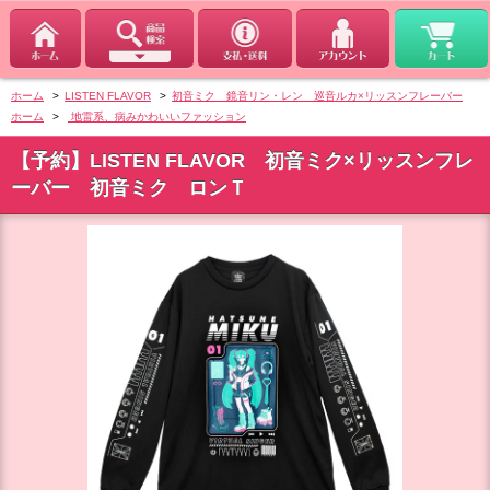
ホーム
>
LISTEN FLAVOR
>
初音ミク 鏡音リン・レン 巡音ルカ×リッスンフレーバー
ホーム
>
地雷系、病みかわいいファッション
【予約】LISTEN FLAVOR 初音ミク×リッスンフレ
ーバー 初音ミク ロンＴ