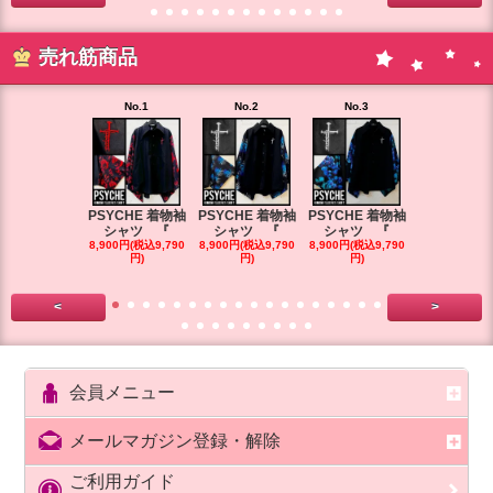
売れ筋商品
No.1
No.2
No.3
No.4
PSYCHE 着物袖
PSYCHE 着物袖
PSYCHE 着物袖
PSYCHE 
シャツ 『
シャツ 『
シャツ 『
シャツ 
8,900円(税込9,790
8,900円(税込9,790
8,900円(税込9,790
8,900円(税込9
円)
円)
円)
円)
<
>
会員メニュー
メールマガジン登録・解除
ご利用ガイド