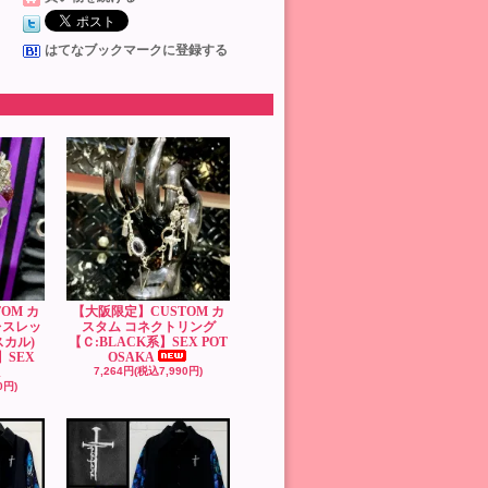
はてなブックマークに登録する
OM カ
【大阪限定】CUSTOM カ
レスレッ
スタム コネクトリング
スカル)
【Ｃ:BLACK系】SEX POT
】SEX
OSAKA
A
7,264円(税込7,990円)
0円)