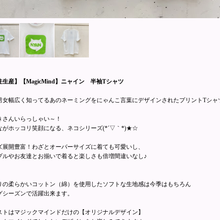
生産】【MagicMind】ニャイン 半袖Tシャツ
男女幅広く知ってるあのネーミングをにゃんこ言葉にデザインされたプリントTシャ
きさんいらっしゃい～！
ながホッコリ笑顔になる、ネコシリーズ(*´▽｀*)★☆
ズ展開豊富！わざとオーバーサイズに着ても可愛いし、
プルやお友達とお揃いで着ると楽しさも倍増間違いなし♪
りの柔らかいコットン（綿）を使用したソフトな生地感は今季はもちろん
グシーズンで活躍出来ます。
ストはマジックマインドだけの【オリジナルデザイン】