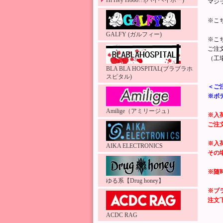
Hi Hey Hooo!!!(ハイヘイホー)
マジ
※こ
GALFY (ガルフィー)
※こ
ご注
（工
BLA BLA HOSPITAL(ブラブラホ
スピタル)
＜ご
※ボ
Amilige（アミリージュ）
※入
ご注
※入
AIKA ELECTRONICS
その
※随
ゆる系【Drug honey】
※ブ
注文
ACDC RAG