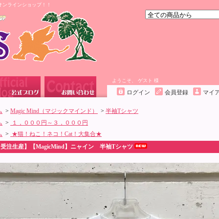
オンラインショップ！！
ようこそ、 ゲスト 様
ログイン
会員登録
マイ
ム
>
Magic Mind（マジックマインド）
>
半袖Tシャツ
ム
>
１，０００円～３，０００円
ム
>
★猫！ねこ！ネコ！Cat！大集合★
受注生産】【MagicMind】ニャイン 半袖Tシャツ