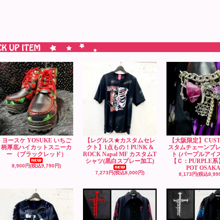
ヨースケ YOSUKE いちご
【レグルス★カスタムセレ
【大阪限定】CUST
柄厚底ハイカットスニーカ
クト】1点もの！PUNK &
スタムチェーンブ
ー （ブラックレッド）
ROCK Napal MF カスタムT
ト (パープルアイ
シャツ(黒白スプレー加工)
【Ｃ：PURPLE系
8,900円(税込9,790円)
POT OSAK
7,273円(税込8,000円)
8,173円(税込8,99