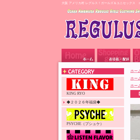
大阪 アメリカ村 レグルス！ガールズ＆ユニセックス 
ホー
ホー
ホー
KING RYO
【
◆２０２６年福袋◆
PSYCHE（プシュケ）