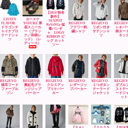
【2024’秋冬
新作】
LISTEN
ヨースケ
SEXPOT
FLAVOR
YOSUKE 厚
REGIEVO
REGIEVO
REGI
ReVeNGe 猛
ドラゴンチ
底スニーカ
フラワー刺
リボン付き
レオパ
毒バンギ
ャイナブロ
ー（ブラッ
繍シャツ
サテンシャ
柄ター
ャ LOGO
ケードシャ
ク／和柄レ
ツ
ネッ
RIBBON ビ
ツ
ッド）（レ
ッグ カット
ディース）
ソー
REGIEVO
REGIEVO
REGIEVO
REGIEVO
REGIEVO
REGI
猫耳フード
裏起毛グラ
クロスアッ
レザージッ
１つボタン
ダブル
ファーブル
ンジジップ
プリケパー
プパーカー
テーラード
ストテ
ゾン
パーカー
カー
ジャケット
ードジ
ット
【ＳＡＬ
【２０２５
【2024