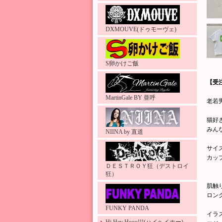
DXMOUVE(ドゥモーヴェ)
S卵かけご飯
【受注
MartinGale BY 亜呼
老若
猫好
みん
NIINA by 直道
サイ
カッ
ＤＥＳＴＲＯＹ狂（デストロイ
狂）
肌触
ロン
FUNKY PANDA
イラ