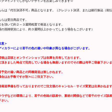
ックマインドでしかないデザインをお楽しみできます☆
ちらは『代引決済不可』商品となります。（クレジット決済、または銀行振込（前
ちらは受注商品です。
文を頂いて約２～３週間程度で発送となります。
場の混雑状況により、約３週間以上かかってしまう場合もございます）
注意＞
ディカラーにより若干の色の違いや印象が異なる場合がございます。
荷後は店頭とオンラインショップは在庫を共有しております。
文頂きました時点で完売している場合も御座いますのでその際は何卒ご容赦下さい
荷予定の遠い商品との同梱発送は致しかねます。
場合はお手数ですが別々にご注文下さい。
時発送準備を行っておりますのでご注文後のキャンセル・サイズ変更は出来かねま
ラウザなどの環境により、若干の色味の誤差や、素材の関係などで若干のサイズ誤
下さい。