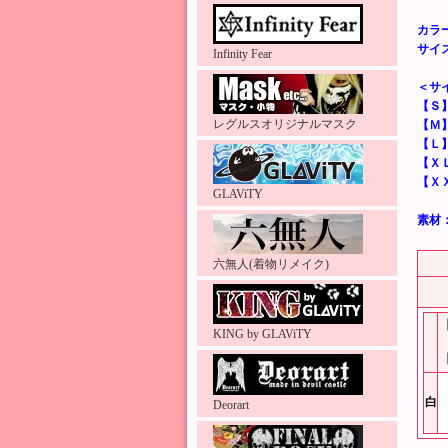
カラ
サイ
Infinity Fear
＜サ
【Ｓ
レグルスオリジナルマスク
【Ｍ
【Ｌ
【Ｘ
【Ｘ
GLAViTY
素材
六無人(着物リメイク)
KING by GLAViTY
白
Deorart