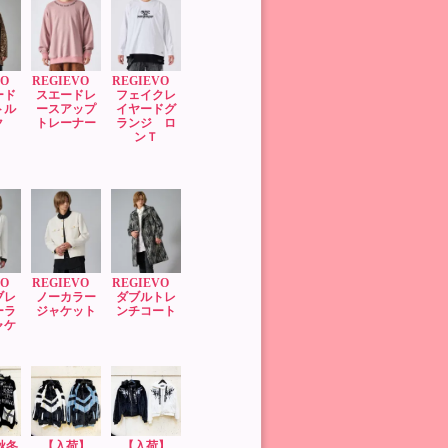
EVO
REGIEVO
REGIEVO
ード
スエードレ
フェイクレ
トル
ースアップ
イヤードグ
ク
トレーナー
ランジ ロ
ンＴ
EVO
REGIEVO
REGIEVO
ブレ
ノーカラー
ダブルトレ
ーラ
ジャケット
ンチコート
ャケ
’秋冬
【入荷】
【入荷】