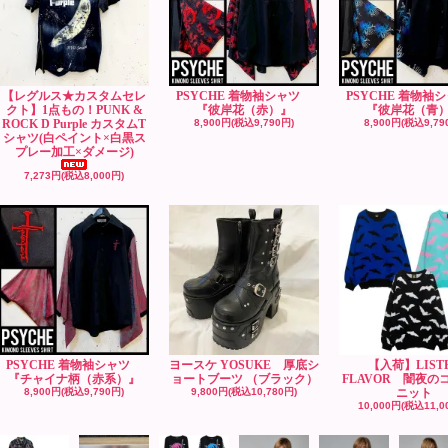
【レグルス★カスタムセレ
PSYCHE 着物袖シャツ
PSYCHE 着物
クト】1点もの！PUNK &
『彼岸花（赤）』
『彼岸花（青
ROCK D Purple カスタムT
8,900円(税込9,790円)
8,900円(税込9,79
シャツ(白ペイント×白黒ス
プレー加工×ダメージ)
7,273円(税込8,000円)
PSYCHE 着物袖シャツ
ヨースケ YOSUKE 厚底シ
【入荷】LIST
『チャイナ柄（赤系）』
ョートブーツ （ブラック）
FLAVOR 闇夜の
8,900円(税込9,790円)
9,800円(税込10,780円)
ニット
10,000円(税込11,0