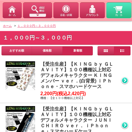
ホーム
>
１，０００円～３，０００円
１，０００円～３，０００円
おすすめ順
価格順
新着順
【受注生産】【ＫＩＮＧ ｂｙ ＧＬ
ＡＶｉＴＹ】１００機種以上対応
デフォルメキャラクター ＫＩＮＧ
メンバー ｖｅｒ．(白背景) ｉＰｈ
ｏｎｅ・スマホハードケース
2,200円(税込2,420円)
機種：【全１００機種以上対応】
【受注生産】【ＫＩＮＧ ｂｙ ＧＬ
ＡＶｉＴＹ】１００機種以上対応
デフォルメキャラクター ＪＵＮＩ
ＣＨＩＲＯ ｖｅｒ． ｉＰｈｏｎ
ｅ・スマホハードケース