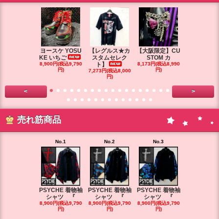
ヨースケ YOSU
【レグルス★カ
【大阪限定】CU
【大阪限定】
KE いちご
スタムセレク
STOM カ
STOM カ
8,900円(税込9,790
ト】
8,173円(税込8,990
円)
円)
7,273円(税込8,000
7,264円(税込7
円)
円)
<
>
売れ筋商品
No.1
No.2
No.3
No.4
PSYCHE 着物袖
PSYCHE 着物袖
PSYCHE 着物袖
PSYCHE 
シャツ 『
シャツ 『
シャツ 『
シャツ 
8,900円(税込9,790
8,900円(税込9,790
8,900円(税込9,790
8,900円(税込9
円)
円)
円)
円)