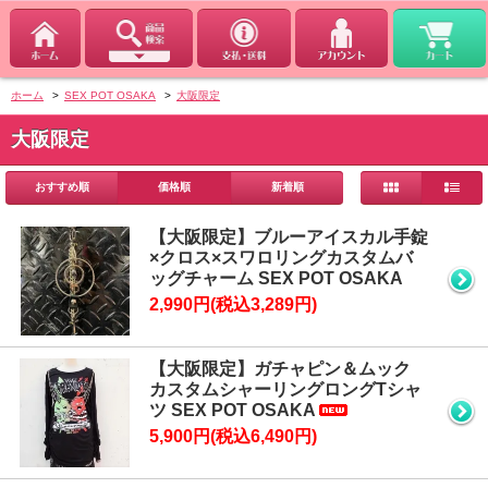
ホーム
>
SEX POT OSAKA
>
大阪限定
大阪限定
おすすめ順
価格順
新着順
【大阪限定】ブルーアイスカル手錠
×クロス×スワロリングカスタムバ
ッグチャーム SEX POT OSAKA
2,990円(税込3,289円)
【大阪限定】ガチャピン＆ムック
カスタムシャーリングロングTシャ
ツ SEX POT OSAKA
5,900円(税込6,490円)