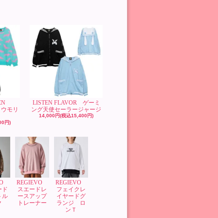
EN
LISTEN FLAVOR ゲーミ
コウモリ
ング天使セーラージャージ
14,000円(税込15,400円)
00円)
VO
REGIEVO
REGIEVO
ード
スエードレ
フェイクレ
トル
ースアップ
イヤードグ
ク
トレーナー
ランジ ロ
ンＴ