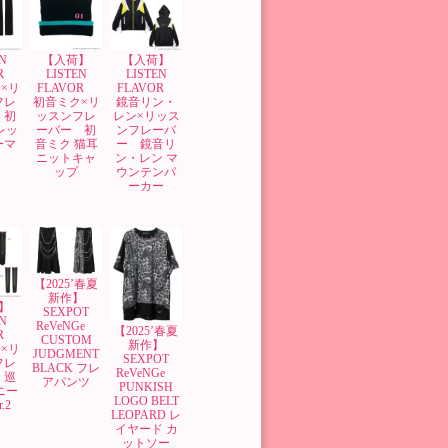
N
【入荷】
【入荷】
OR
LISTEN
LISTEN
×リ
FLAVOR
FLAVOR
フレ
初音ミク×リ
鏡音リン・
 初
ッスンフレ
レン×リッス
レッ
ーバー 初
ンフレーバ
ーマ
音ミク 猫耳
ー 鏡音リ
ニットキャ
ン・レン マ
ップ
ウンテンパ
ーカー
【2025’春夏
新作】
】
SEXPOT
N
ReVeNGe
【2025’春夏
OR
CUSTOM
新作】
×リ
JUDGMENT
SEXPOT
フレ
BLACK フレ
ReVeNGe
 巡
アパンツ
PUNKISH
ニー
LOGO BELT
.2
LEOPARD レ
イヤード カ
ットソー