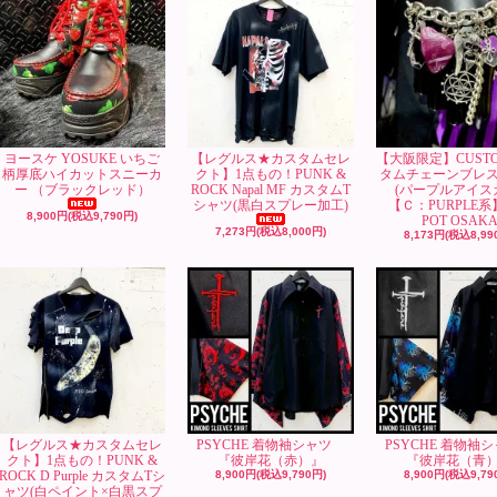
ヨースケ YOSUKE いちご
【レグルス★カスタムセレ
【大阪限定】CUST
柄厚底ハイカットスニーカ
クト】1点もの！PUNK &
タムチェーンブレ
ー （ブラックレッド）
ROCK Napal MF カスタムT
(パープルアイス
シャツ(黒白スプレー加工)
【Ｃ：PURPLE系
8,900円(税込9,790円)
POT OSAK
7,273円(税込8,000円)
8,173円(税込8,99
【レグルス★カスタムセレ
PSYCHE 着物袖シャツ
PSYCHE 着物
クト】1点もの！PUNK &
『彼岸花（赤）』
『彼岸花（青
ROCK D Purple カスタムTシ
8,900円(税込9,790円)
8,900円(税込9,79
ャツ(白ペイント×白黒スプ