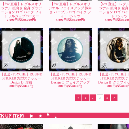
【feat.直道】レグルスオリ
【feat.直道】レグルスオリ
【feat.直道】 レ
ジナル 振向き 全身 グラデ
ジナル フェイスアップ 振向
ジナル 振向き 全身
ーション ロゴ バイク フォ
き パープル ロゴ バイク フ
ーション ロゴ バイ
ト フルジップパーカー
ォト Tシャツ
ト Tシャツ
7,900円(税込8,690円)
4,500円(税込4,950円)
4,500円(税込4,95
【直道×PSYCHE】ROUND
【直道×PSYCHE】ROUND
【直道×PSYCHE】
STICKER 丸型ステッカー
STICKER 丸型ステッカー
STICKER 丸型ス
Design D_扉前
Design C_フェイスアップ
Design B_グラフ
300円(税込330円)
300円(税込330円)
300円(税込330
<
1
2
3
4
>