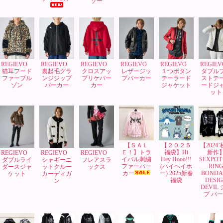
ソー
REGIEVO
REGIEVO
REGIEVO
REGIEVO
REGIEVO
REGIE
猫耳フード
裏起毛グラ
クロスアッ
レザージッ
１つボタン
ダブル
ファーブル
ンジジップ
プリケパー
プパーカー
テーラード
ストテ
ゾン
パーカー
カー
ジャケット
ードジ
ット
【ＳＡＬ
【２０２５
【2024
Ｅ！】トラ
福袋】Hi
新作
REGIEVO
REGIEVO
REGIEVO
イバル刺繍
Hey Hooo!!!
SEXPOT 
ダブルライ
シャギーニ
フレアスラ
ファーパー
(ハイヘイホ
RIN
ダースジャ
ットクルー
ックス
カー
ー) 2025新春
BONDA
ケット
カーディガ
福袋
DESI
ン
DEVIL
プ パ