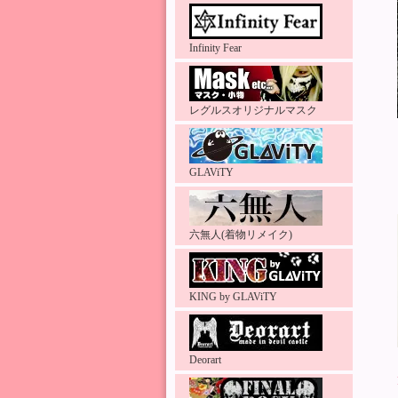
Infinity Fear
レグルスオリジナルマスク
GLAViTY
六無人(着物リメイク)
KING by GLAViTY
Deorart