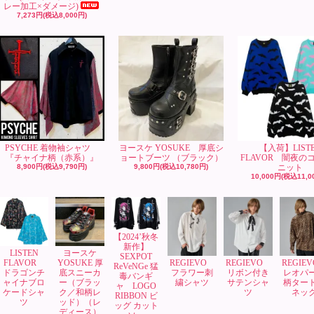
レー加工×ダメージ)
7,273円(税込8,000円)
PSYCHE 着物袖シャツ
ヨースケ YOSUKE 厚底シ
【入荷】LIST
『チャイナ柄（赤系）』
ョートブーツ （ブラック）
FLAVOR 闇夜の
8,900円(税込9,790円)
9,800円(税込10,780円)
ニット
10,000円(税込11,0
【2024’秋冬
新作】
LISTEN
ヨースケ
SEXPOT
FLAVOR
YOSUKE 厚
REGIEVO
REGIEVO
REGIE
ReVeNGe 猛
ドラゴンチ
底スニーカ
フラワー刺
リボン付き
レオパ
毒バンギ
ャイナブロ
ー（ブラッ
繍シャツ
サテンシャ
柄ター
ャ LOGO
ケードシャ
ク／和柄レ
ツ
ネッ
RIBBON ビ
ツ
ッド）（レ
ッグ カット
ディース）