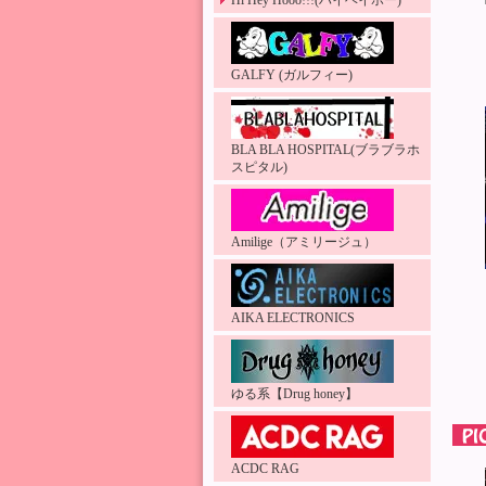
Hi Hey Hooo!!!(ハイヘイホー)
GALFY (ガルフィー)
BLA BLA HOSPITAL(ブラブラホ
スピタル)
Amilige（アミリージュ）
AIKA ELECTRONICS
ゆる系【Drug honey】
ACDC RAG