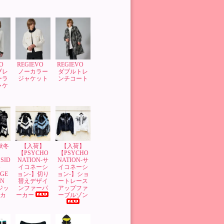
VO
REGIEVO
REGIEVO
ブレ
ノーカラー
ダブルトレ
ーラ
ジャケット
ンチコート
ャケ
’秋冬
【入荷】
【入荷】
】
【PSYCHO
【PSYCHO
SID
NATION-サ
NATION-サ
G
イコネーシ
イコネーシ
GE
ョン-】切り
ョン-】ショ
GN
替えデザイ
ートレース
 ジッ
ンファーパ
アップファ
ーカ
ーカー
ーブルゾン