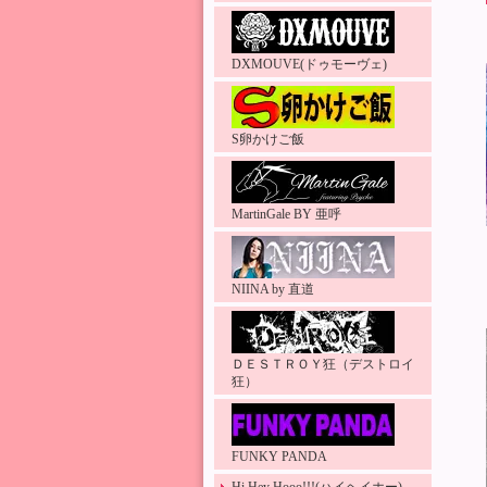
DXMOUVE(ドゥモーヴェ)
S卵かけご飯
MartinGale BY 亜呼
NIINA by 直道
ＤＥＳＴＲＯＹ狂（デストロイ
狂）
FUNKY PANDA