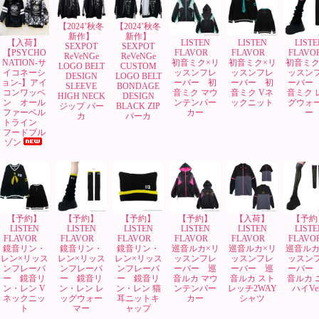
【2024’秋冬
【2024’秋冬
新作】
新作】
【入荷】
LISTEN
LISTEN
LISTE
SEXPOT
SEXPOT
【PSYCHO
FLAVOR
FLAVOR
FLAV
ReVeNGe
ReVeNGe
NATION-サ
初音ミク×リ
初音ミク×リ
初音ミク
LOGO BELT
CUSTOM
イコネーシ
ッスンフレ
ッスンフレ
ッスン
DESIGN
LOGO BELT
ョン-】アイ
ーバー 初
ーバー 初
ーバー
SLEEVE
BONDAGE
コンワッペ
音ミク マウ
音ミク Vネ
音ミク 
HIGH NECK
DESIGN
ン オール
ンテンパー
ックニット
グウォ
ジップ パー
BLACK ZIP
ファーベル
カー
ー
カ
パーカ
トライン
フードブル
ゾン
【予約】
【予約】
【予約】
【予約】
【入荷】
【予約
LISTEN
LISTEN
LISTEN
LISTEN
LISTEN
LISTE
FLAVOR
FLAVOR
FLAVOR
FLAVOR
FLAVOR
FLAV
鏡音リン・
鏡音リン・
鏡音リン・
巡音ルカ×リ
巡音ルカ×リ
巡音ルカ
レン×リッス
レン×リッス
レン×リッス
ッスンフレ
ッスンフレ
ッスン
ンフレーバ
ンフレーバ
ンフレーバ
ーバー 巡
ーバー 巡
ーバー
ー 鏡音リ
ー 鏡音リ
ー 鏡音リ
音ルカ マウ
音ルカ スト
音ルカ 
ン・レン V
ン・レン レ
ン・レン 猫
ンテンパー
レッチ2WAY
ハイVer
ネックニッ
ッグウォー
耳ニットキ
カー
シャツ
ト
マー
ャップ