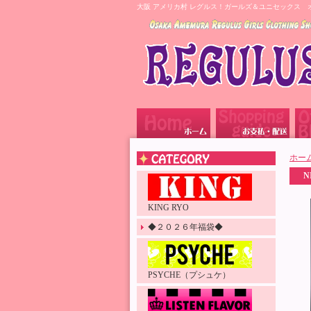
大阪 アメリカ村 レグルス！ガールズ＆ユニセックス 
ホー
N
KING RYO
◆２０２６年福袋◆
PSYCHE（プシュケ）