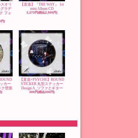
グルスオリ
【直道】『THE WAY』 1st
 グラデ
mini Album CD
ク フォ
2,273円(税込2,500円)
0円)
ROUND
【直道×PSYCHE】ROUND
テッカー
STICKER 丸型ステッカー
ィック壁面
Design A_ソファとギター
円)
300円(税込330円)