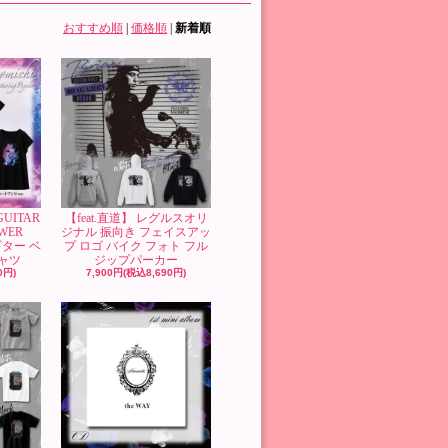
おすすめ順
|
価格順
|
新着順
UITAR
【feat.直道】 レグルスオリ
OWER
ジナル 振向き フェイスアッ
 ギター ベ
プ ロゴ バイク フォト フル
シャツ
ジップパーカー
0円)
7,900円(税込8,690円)