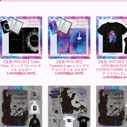
【直道×PSYCHE】Gothic
【直道×PSYCHE】
【直道×PSYCHE】G
Flame ゴシックフレーム チ
Chandelier Logo シャンデリ
AND BEAR FL
ェキ ホルダー
ア ロゴ チェキ ホルダー
COTTON T-SHIRT
2,000円(税込2,200円)
2,000円(税込2,200円)
ア フラワー T
4,000円(税込4,40