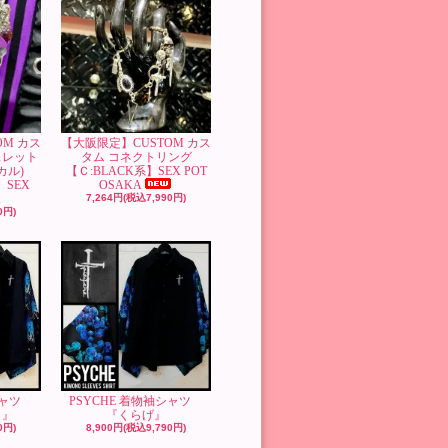
OM カス
【大阪限定】CUSTOM カス
スレット
タム コネクトリング
カル)
【Ｃ:BLACK系】SEX POT
】SEX
OSAKA
A
7,264円(税込7,990円)
0円)
袖シャツ
PSYCHE 着物袖シャツ
）』
『くらげ』
0円)
8,900円(税込9,790円)