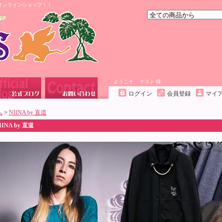
オンラインショップ！！
ようこそ、 ゲスト 様
ログイン
会員登録
マイ
ム
>
NIINA by 直道
IINA by 直道