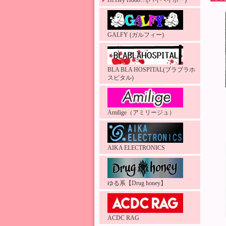
Hi Hey Hooo!!!(ハイヘイホー)
GALFY (ガルフィー)
BLA BLA HOSPITAL(ブラブラホ
スピタル)
Amilige（アミリージュ）
AIKA ELECTRONICS
ゆる系【Drug honey】
ACDC RAG