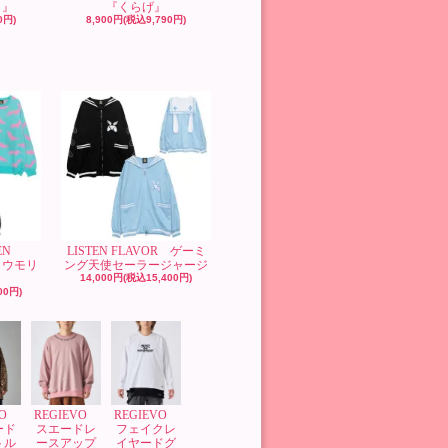
）』
『くらげ』
0円)
8,900円(税込9,790円)
EN
LISTEN FLAVOR ゲーミ
コウモリ
ング天使セーラージャージ
14,000円(税込15,400円)
00円)
VO
REGIEVO
REGIEVO
ード
スエードレ
フェイクレ
トル
ースアップ
イヤードグ