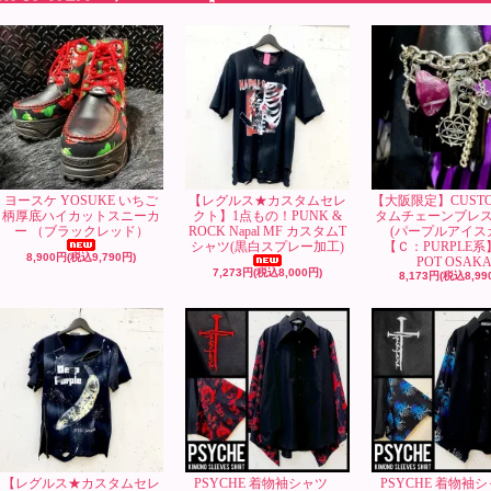
ヨースケ YOSUKE いちご
【レグルス★カスタムセレ
【大阪限定】CUST
柄厚底ハイカットスニーカ
クト】1点もの！PUNK &
タムチェーンブレ
ー （ブラックレッド）
ROCK Napal MF カスタムT
(パープルアイス
シャツ(黒白スプレー加工)
【Ｃ：PURPLE系
8,900円(税込9,790円)
POT OSAK
7,273円(税込8,000円)
8,173円(税込8,99
【レグルス★カスタムセレ
PSYCHE 着物袖シャツ
PSYCHE 着物