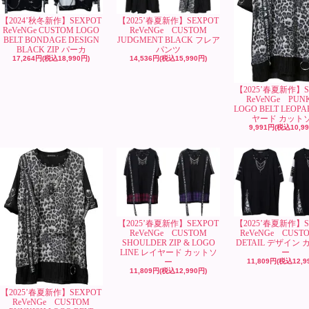
【2024’秋冬新作】SEXPOT
【2025’春夏新作】SEXPOT
ReVeNGe CUSTOM LOGO
ReVeNGe CUSTOM
BELT BONDAGE DESIGN
JUDGMENT BLACK フレア
BLACK ZIP パーカ
パンツ
17,264円(税込18,990円)
14,536円(税込15,990円)
【2025’春夏新作】S
ReVeNGe PUN
LOGO BELT LEOP
ヤード カット
9,991円(税込10,9
【2025’春夏新作】SEXPOT
【2025’春夏新作】S
ReVeNGe CUSTOM
ReVeNGe CUSTO
SHOULDER ZIP & LOGO
DETAIL デザイン
LINE レイヤード カットソ
ー
ー
11,809円(税込12,9
11,809円(税込12,990円)
【2025’春夏新作】SEXPOT
ReVeNGe CUSTOM