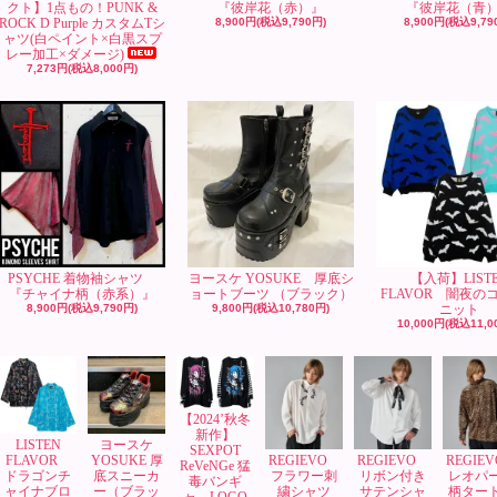
クト】1点もの！PUNK &
『彼岸花（赤）』
『彼岸花（青
ROCK D Purple カスタムTシ
8,900円(税込9,790円)
8,900円(税込9,79
ャツ(白ペイント×白黒スプ
レー加工×ダメージ)
7,273円(税込8,000円)
PSYCHE 着物袖シャツ
ヨースケ YOSUKE 厚底シ
【入荷】LIST
『チャイナ柄（赤系）』
ョートブーツ （ブラック）
FLAVOR 闇夜の
8,900円(税込9,790円)
9,800円(税込10,780円)
ニット
10,000円(税込11,0
【2024’秋冬
新作】
LISTEN
ヨースケ
SEXPOT
FLAVOR
YOSUKE 厚
REGIEVO
REGIEVO
REGIE
ReVeNGe 猛
ドラゴンチ
底スニーカ
フラワー刺
リボン付き
レオパ
毒バンギ
ャイナブロ
ー（ブラッ
繍シャツ
サテンシャ
柄ター
ャ LOGO