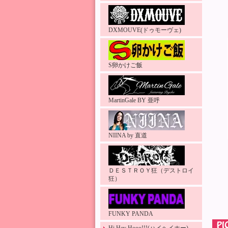
DXMOUVE(ドゥモーヴェ)
S卵かけご飯
MartinGale BY 亜呼
NIINA by 直道
ＤＥＳＴＲＯＹ狂（デストロイ
狂）
FUNKY PANDA