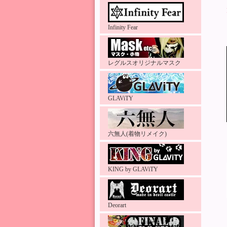
Infinity Fear
レグルスオリジナルマスク
GLAViTY
六無人(着物リメイク)
KING by GLAViTY
Deorart