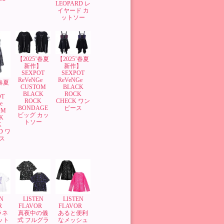
LEOPARD レ
イヤード カ
ットソー
【2025’春夏
【2025’春夏
新作】
新作】
SEXPOT
SEXPOT
ReVeNGe
ReVeNGe
’春夏
BLACK
CUSTOM
】
ROCK
BLACK
OT
CHECK ワン
ROCK
Ge
ピース
BONDAGE
OM
ビッグ カッ
K
トソー
K
D ワ
ス
N
LISTEN
LISTEN
OR
FLAVOR
FLAVOR
ラネ
真夜中の儀
あると便利
ット
式 フルグラ
なメッシュ