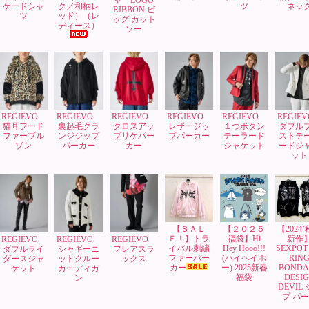
ケードシャ
ク／和柄レ
ツ
ネッ
RIBBON ビ
ツ
ッド）（レ
ッグ カット
ディース）
ソー
REGIEVO
REGIEVO
REGIEVO
REGIEVO
REGIEVO
REGIE
猫耳フード
裏起毛グラ
クロスアッ
レザージッ
１つボタン
ダブル
ファーブル
ンジジップ
プリケパー
プパーカー
テーラード
ストテ
ゾン
パーカー
カー
ジャケット
ードジ
ット
【ＳＡＬ
【２０２５
【2024
Ｅ！】トラ
福袋】Hi
新作
REGIEVO
REGIEVO
REGIEVO
イバル刺繍
Hey Hooo!!!
SEXPOT 
ダブルライ
シャギーニ
フレアスラ
ファーパー
(ハイヘイホ
RIN
ダースジャ
ットクルー
ックス
カー
ー) 2025新春
BONDA
ケット
カーディガ
福袋
DESI
ン
DEVIL
プ パ