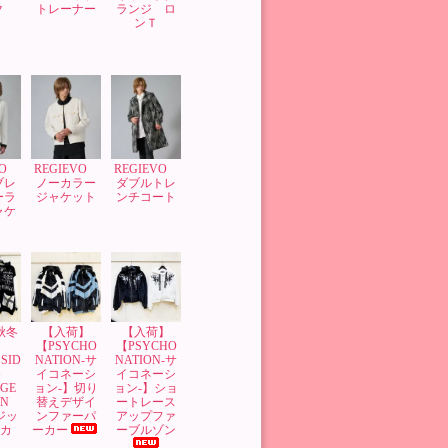
ク
トレーナー
ランジ ロ
ンＴ
VO
REGIEVO
REGIEVO
ブレ
ノーカラー
ダブルトレ
ーラ
ジャケット
ンチコート
ャケ
’秋冬
【入荷】
【入荷】
】
【PSYCHO
【PSYCHO
SID
NATION-サ
NATION-サ
G
イコネーシ
イコネーシ
GE
ョン-】切り
ョン-】ショ
GN
替えデザイ
ートレース
 ジッ
ンファーパ
アップファ
ーカ
ーカー
ーブルゾン