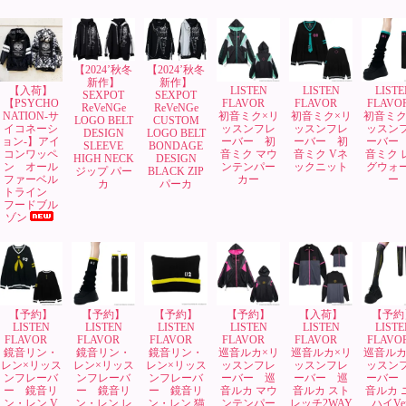
【2024’秋冬
【2024’秋冬
新作】
新作】
【入荷】
LISTEN
LISTEN
LISTE
SEXPOT
SEXPOT
【PSYCHO
FLAVOR
FLAVOR
FLAV
ReVeNGe
ReVeNGe
NATION-サ
初音ミク×リ
初音ミク×リ
初音ミク
LOGO BELT
CUSTOM
イコネーシ
ッスンフレ
ッスンフレ
ッスン
DESIGN
LOGO BELT
ョン-】アイ
ーバー 初
ーバー 初
ーバー
SLEEVE
BONDAGE
コンワッペ
音ミク マウ
音ミク Vネ
音ミク 
HIGH NECK
DESIGN
ン オール
ンテンパー
ックニット
グウォ
ジップ パー
BLACK ZIP
ファーベル
カー
ー
カ
パーカ
トライン
フードブル
ゾン
【予約】
【予約】
【予約】
【予約】
【入荷】
【予約
LISTEN
LISTEN
LISTEN
LISTEN
LISTEN
LISTE
FLAVOR
FLAVOR
FLAVOR
FLAVOR
FLAVOR
FLAV
鏡音リン・
鏡音リン・
鏡音リン・
巡音ルカ×リ
巡音ルカ×リ
巡音ルカ
レン×リッス
レン×リッス
レン×リッス
ッスンフレ
ッスンフレ
ッスン
ンフレーバ
ンフレーバ
ンフレーバ
ーバー 巡
ーバー 巡
ーバー
ー 鏡音リ
ー 鏡音リ
ー 鏡音リ
音ルカ マウ
音ルカ スト
音ルカ 
ン・レン V
ン・レン レ
ン・レン 猫
ンテンパー
レッチ2WAY
ハイVer