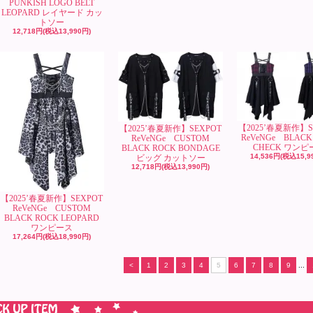
PUNKISH LOGO BELT
LEOPARD レイヤード カッ
トソー
12,718円(税込13,990円)
【2025’春夏新作】S
【2025’春夏新作】SEXPOT
ReVeNGe BLACK
ReVeNGe CUSTOM
CHECK ワンピ
BLACK ROCK BONDAGE
14,536円(税込15,9
ビッグ カットソー
12,718円(税込13,990円)
【2025’春夏新作】SEXPOT
ReVeNGe CUSTOM
BLACK ROCK LEOPARD
ワンピース
17,264円(税込18,990円)
<
1
2
3
4
5
6
7
8
9
...