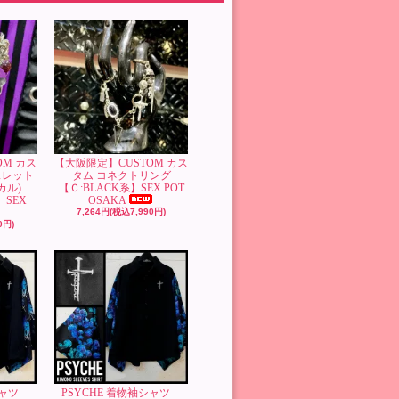
OM カス
【大阪限定】CUSTOM カス
スレット
タム コネクトリング
カル)
【Ｃ:BLACK系】SEX POT
】SEX
OSAKA
A
7,264円(税込7,990円)
0円)
袖シャツ
PSYCHE 着物袖シャツ