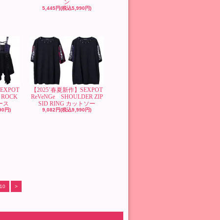
ン
5,445円(税込5,990円)
EXPOT
【2025’春夏新作】SEXPOT
 ROCK
ReVeNGe SHOULDER ZIP
ース
SID RING カットソー
90円)
9,082円(税込9,990円)
10
>