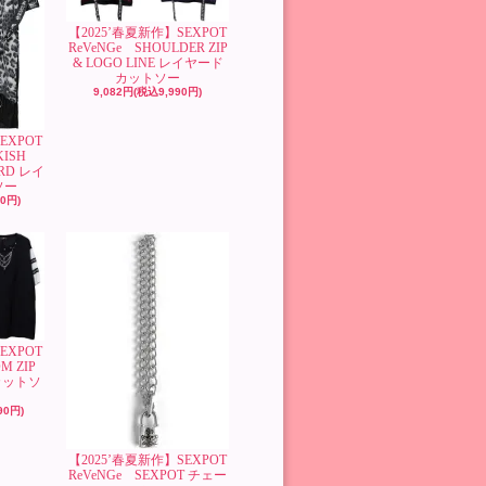
【2025’春夏新作】SEXPOT
ReVeNGe SHOULDER ZIP
& LOGO LINE レイヤード
カットソー
9,082円(税込9,990円)
EXPOT
KISH
ARD レイ
ソー
90円)
EXPOT
M ZIP
 カットソ
90円)
【2025’春夏新作】SEXPOT
ReVeNGe SEXPOT チェー