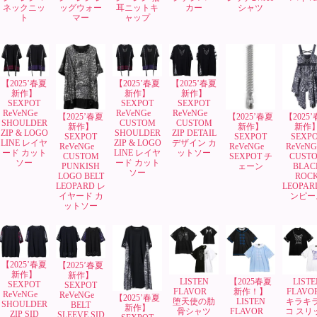
ネックニッ
ッグウォー
耳ニットキ
カー
シャツ
ト
マー
ャップ
【2025’春夏
【2025’春夏
【2025’春夏
新作】
新作】
新作】
SEXPOT
SEXPOT
SEXPOT
ReVeNGe
ReVeNGe
ReVeNGe
【2025’春夏
【2025’春夏
【2025
SHOULDER
CUSTOM
CUSTOM
新作】
新作】
新作
ZIP & LOGO
SHOULDER
ZIP DETAIL
SEXPOT
SEXPOT
SEXP
LINE レイヤ
ZIP & LOGO
デザイン カ
ReVeNGe
ReVeNGe
ReVeN
ード カット
LINE レイヤ
ットソー
CUSTOM
SEXPOT チ
CUST
ソー
ード カット
PUNKISH
ェーン
BLAC
ソー
LOGO BELT
ROC
LEOPARD レ
LEOPAR
イヤード カ
ンピー
ットソー
【2025’春夏
【2025’春夏
新作】
新作】
LISTEN
【2025春夏
LISTE
SEXPOT
SEXPOT
FLAVOR
新作！】
FLAV
ReVeNGe
ReVeNGe
【2025’春夏
堕天使の肋
LISTEN
キラキ
SHOULDER
BELT
新作】
骨シャツ
FLAVOR
コ スリ
ZIP SID
SLEEVE SID