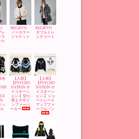
VO
REGIEVO
REGIEVO
ブレ
ノーカラー
ダブルトレ
ーラ
ジャケット
ンチコート
ャケ
’秋冬
【入荷】
【入荷】
】
【PSYCHO
【PSYCHO
SID
NATION-サ
NATION-サ
G
イコネーシ
イコネーシ
GE
ョン-】切り
ョン-】ショ
GN
替えデザイ
ートレース
 ジッ
ンファーパ
アップファ
ーカ
ーカー
ーブルゾン