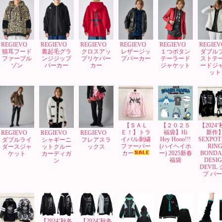
REGIEVO
REGIEVO
REGIEVO
REGIEVO
REGIEVO
REGIE
猫耳フード
裏起毛グラ
クロスアッ
レザージッ
１つボタン
ダブル
ファーブル
ンジジップ
プリケパー
プパーカー
テーラード
ストテ
ゾン
パーカー
カー
ジャケット
ードジ
ット
【ＳＡＬ
【２０２５
【2024
Ｅ！】トラ
福袋】Hi
新作
REGIEVO
REGIEVO
REGIEVO
イバル刺繍
Hey Hooo!!!
SEXPOT 
ダブルライ
シャギーニ
フレアスラ
ファーパー
(ハイヘイホ
RIN
ダースジャ
ットクルー
ックス
カー
ー) 2025新春
BONDA
ケット
カーディガ
福袋
DESI
ン
DEVIL
プ パ
【2024’秋冬
【2024’秋冬