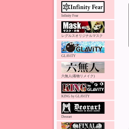
Infinity Fear
レグルスオリジナルマスク
GLAViTY
六無人(着物リメイク)
KING by GLAViTY
Deorart