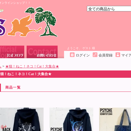
オンラインショップ！！
ようこそ、 ゲスト 様
ログイン
会員登録
マイ
ム
>
★猫！ねこ！ネコ！Cat！大集合★
猫！ねこ！ネコ！Cat！大集合★
商品一覧