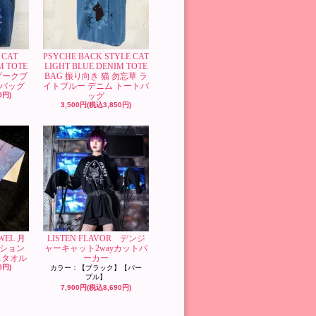
 CAT
PSYCHE BACK STYLE CAT
M TOTE
LIGHT BLUE DENIM TOTE
 ダークブ
BAG 振り向き 猫 勿忘草 ラ
トバッグ
イトブルー デニム トートバ
0円)
ッグ
3,500円(税込3,850円)
WEL 月
LISTEN FLAVOR デンジ
ーション
ャーキャット2wayカットパ
スタオル
ーカー
0円)
カラー：【ブラック】【パー
プル】
7,900円(税込8,690円)