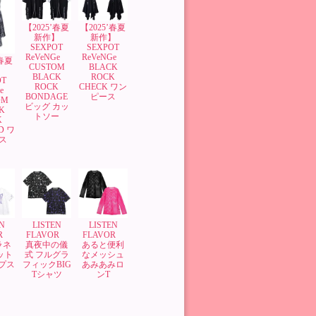
【2025’春夏
【2025’春夏
新作】
新作】
SEXPOT
SEXPOT
ReVeNGe
ReVeNGe
’春夏
BLACK
CUSTOM
】
ROCK
BLACK
OT
CHECK ワン
ROCK
Ge
ピース
BONDAGE
OM
ビッグ カッ
K
トソー
K
D ワ
ス
N
LISTEN
LISTEN
OR
FLAVOR
FLAVOR
ラネ
真夜中の儀
あると便利
ット
式 フルグラ
なメッシュ
ップス
フィックBIG
あみあみロ
Tシャツ
ンT