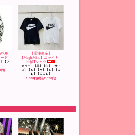
LAVOR
【受注生産】
ヌード
【MagicMind】ニャイキ
半袖Tシャツ
ド】【ブ
カラー：【黒】【白】 サイ
ズ：【Ｓ】【Ｍ】【Ｌ】【Ｘ
0円)
Ｌ】【ＸＸＬ】
1,900円(税込2,090円)