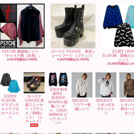
PSYCHE 着物袖シャツ
ヨースケ YOSUKE 厚底シ
【入荷】LIST
『チャイナ柄（赤系）』
ョートブーツ （ブラック）
FLAVOR 闇夜の
8,900円(税込9,790円)
9,800円(税込10,780円)
ニット
10,000円(税込11,0
【2024’秋冬
新作】
LISTEN
ヨースケ
SEXPOT
FLAVOR
YOSUKE 厚
REGIEVO
REGIEVO
REGIE
ReVeNGe 猛
ドラゴンチ
底スニーカ
フラワー刺
リボン付き
レオパ
毒バンギ
ャイナブロ
ー（ブラッ
繍シャツ
サテンシャ
柄ター
ャ LOGO
ケードシャ
ク／和柄レ
ツ
ネッ
RIBBON ビ
ツ
ッド）（レ
ッグ カット
ディース）
ソー