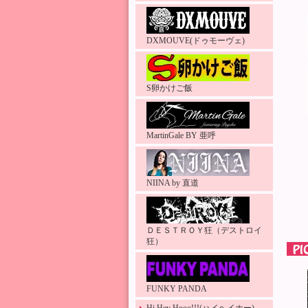
DXMOUVE(ドゥモーヴェ)
S卵かけご飯
MartinGale BY 亜呼
NIINA by 直道
ＤＥＳＴＲＯＹ狂（デストロイ
狂）
FUNKY PANDA