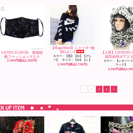
【MagicMind】ニャイキ×袖
BIGロンT
LISTEN FLAVOR 黒猫総
【入荷】LISTENF
カラー：【黒】【白】【グレ
柄ファッションマスク
猫耳肉球ボアス
ー】 サイズ：【Ｍ】【Ｌ】
2,000円(税込2,200円)
カラー：【レオパー
2,500円(税込2,750円)
ラック】
4,500円(税込4,95
<
1
2
3
>