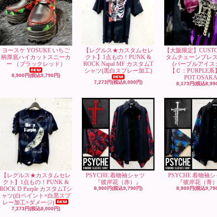
ヨースケ YOSUKE いちご
【レグルス★カスタムセレ
【大阪限定】CUST
柄厚底ハイカットスニーカ
クト】1点もの！PUNK &
タムチェーンブレ
ー （ブラックレッド）
ROCK Napal MF カスタムT
(パープルアイス
シャツ(黒白スプレー加工)
【Ｃ：PURPLE系
8,900円(税込9,790円)
POT OSAK
7,273円(税込8,000円)
8,173円(税込8,99
【レグルス★カスタムセレ
PSYCHE 着物袖シャツ
PSYCHE 着物
クト】1点もの！PUNK &
『彼岸花（赤）』
『彼岸花（青
ROCK D Purple カスタムTシ
8,900円(税込9,790円)
8,900円(税込9,79
ャツ(白ペイント×白黒スプ
レー加工×ダメージ)
7,273円(税込8,000円)