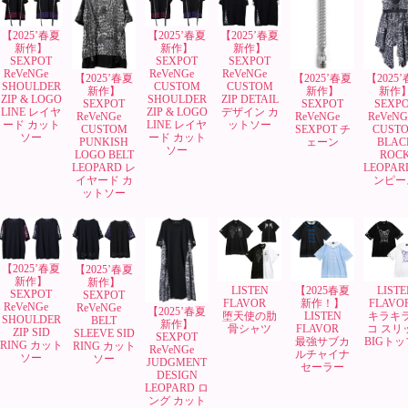
【2025’春夏
【2025’春夏
【2025’春夏
新作】
新作】
新作】
SEXPOT
SEXPOT
SEXPOT
ReVeNGe
ReVeNGe
ReVeNGe
【2025’春夏
【2025’春夏
【2025
SHOULDER
CUSTOM
CUSTOM
新作】
新作】
新作
ZIP & LOGO
SHOULDER
ZIP DETAIL
SEXPOT
SEXPOT
SEXP
LINE レイヤ
ZIP & LOGO
デザイン カ
ReVeNGe
ReVeNGe
ReVeN
ード カット
LINE レイヤ
ットソー
CUSTOM
SEXPOT チ
CUST
ソー
ード カット
PUNKISH
ェーン
BLAC
ソー
LOGO BELT
ROC
LEOPARD レ
LEOPAR
イヤード カ
ンピー
ットソー
【2025’春夏
【2025’春夏
新作】
新作】
LISTEN
【2025春夏
LISTE
SEXPOT
SEXPOT
FLAVOR
新作！】
FLAV
ReVeNGe
ReVeNGe
【2025’春夏
堕天使の肋
LISTEN
キラキ
SHOULDER
BELT
新作】
骨シャツ
FLAVOR
コ スリ
ZIP SID
SLEEVE SID
SEXPOT
最強サブカ
BIGト
RING カット
RING カット
ReVeNGe
ルチャイナ
ソー
ソー
JUDGMENT
セーラー
DESIGN
LEOPARD ロ
ング カット