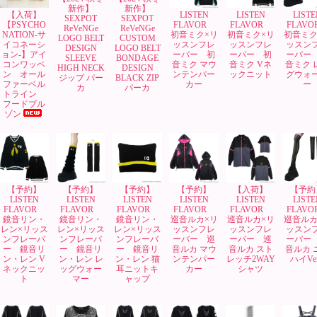
新作】
新作】
【入荷】
LISTEN
LISTEN
LISTE
SEXPOT
SEXPOT
【PSYCHO
FLAVOR
FLAVOR
FLAV
ReVeNGe
ReVeNGe
NATION-サ
初音ミク×リ
初音ミク×リ
初音ミク
LOGO BELT
CUSTOM
イコネーシ
ッスンフレ
ッスンフレ
ッスン
DESIGN
LOGO BELT
ョン-】アイ
ーバー 初
ーバー 初
ーバー
SLEEVE
BONDAGE
コンワッペ
音ミク マウ
音ミク Vネ
音ミク 
HIGH NECK
DESIGN
ン オール
ンテンパー
ックニット
グウォ
ジップ パー
BLACK ZIP
ファーベル
カー
ー
カ
パーカ
トライン
フードブル
ゾン
【予約】
【予約】
【予約】
【予約】
【入荷】
【予約
LISTEN
LISTEN
LISTEN
LISTEN
LISTEN
LISTE
FLAVOR
FLAVOR
FLAVOR
FLAVOR
FLAVOR
FLAV
鏡音リン・
鏡音リン・
鏡音リン・
巡音ルカ×リ
巡音ルカ×リ
巡音ルカ
レン×リッス
レン×リッス
レン×リッス
ッスンフレ
ッスンフレ
ッスン
ンフレーバ
ンフレーバ
ンフレーバ
ーバー 巡
ーバー 巡
ーバー
ー 鏡音リ
ー 鏡音リ
ー 鏡音リ
音ルカ マウ
音ルカ スト
音ルカ 
ン・レン V
ン・レン レ
ン・レン 猫
ンテンパー
レッチ2WAY
ハイVer
ネックニッ
ッグウォー
耳ニットキ
カー
シャツ
ト
マー
ャップ