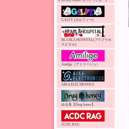
Hi Hey Hooo!!!(ハイヘイホー)
GALFY (ガルフィー)
BLA BLA HOSPITAL(ブラブラホ
スピタル)
Amilige（アミリージュ）
AIKA ELECTRONICS
ゆる系【Drug honey】
ACDC RAG