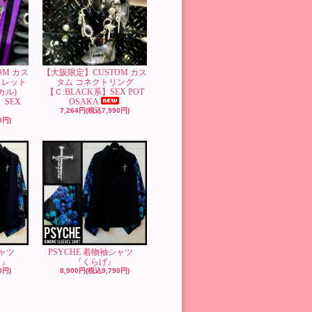
OM カス
【大阪限定】CUSTOM カス
スレット
タム コネクトリング
カル)
【Ｃ:BLACK系】SEX POT
】SEX
OSAKA
A
7,264円(税込7,990円)
0円)
袖シャツ
PSYCHE 着物袖シャツ
）』
『くらげ』
0円)
8,900円(税込9,790円)