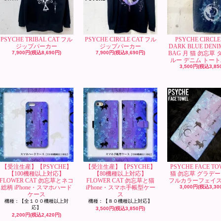
PSYCHE TRIBAL CAT フル
PSYCHE CIRCLE CAT フル
PSYCHE CIRCLE
ジップパーカー
ジップパーカー
DARK BLUE DENI
7,900円(税込8,690円)
7,900円(税込8,690円)
BAG 月 猫 勿忘草
ルー デニム トー
3,500円(税込3,85
【受注生産】【PSYCHE】
【受注生産】【PSYCHE】
PSYCHE FACE TO
【100機種以上対応】
【80機種以上対応】
猫 勿忘草 グラデ
FLOWER CAT 勿忘草とネコ
FLOWER CAT 勿忘草と猫
フルカラーフェイ
総柄 iPhone・スマホハード
iPhone・スマホ手帳型ケー
3,000円(税込3,30
ケース
ス
機種：【全１００機種以上対
機種：【８０機種以上対応】
応】
3,500円(税込3,850円)
2,200円(税込2,420円)