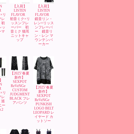
N
【入荷】
【入荷】
OR
LISTEN
LISTEN
×リ
FLAVOR
FLAVOR
フレ
初音ミク×リ
鏡音リン・
 初
ッスンフレ
レン×リッス
レッ
ーバー 初
ンフレーバ
ーマ
音ミク 猫耳
ー 鏡音リ
ニットキャ
ン・レン マ
ップ
ウンテンパ
ーカー
【2025’春夏
新作】
】
SEXPOT
N
ReVeNGe
【2025’春夏
OR
CUSTOM
新作】
×リ
JUDGMENT
SEXPOT
フレ
BLACK フレ
ReVeNGe
 巡
アパンツ
PUNKISH
ニー
LOGO BELT
.2
LEOPARD レ
イヤード カ
ットソー