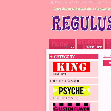
大阪 アメリカ村 レグルス！ガールズ＆ユニセックス 
ホー
★
KING RYO
◆２０２６年福袋◆
PSYCHE（プシュケ）