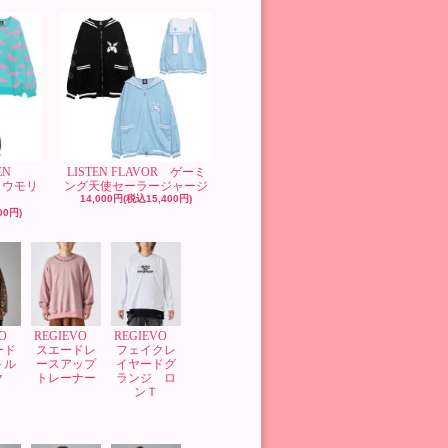
EN
LISTEN FLAVOR ゲーミ
コウモリ
ング天使セーラージャージ
14,000円(税込15,400円)
00円)
VO
REGIEVO
REGIEVO
ード
スエードレ
フェイクレ
トル
ースアップ
イヤードグ
ク
トレーナー
ランジ ロ
ンＴ