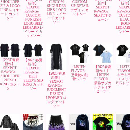
SHOULDER
CUSTOM
CUSTOM
新作】
新作】
新作
ZIP & LOGO
SHOULDER
ZIP DETAIL
SEXPOT
SEXPOT
SEXP
LINE レイヤ
ZIP & LOGO
デザイン カ
ReVeNGe
ReVeNGe
ReVeN
ード カット
LINE レイヤ
ットソー
CUSTOM
SEXPOT チ
CUST
ソー
ード カット
PUNKISH
ェーン
BLAC
ソー
LOGO BELT
ROC
LEOPARD レ
LEOPAR
イヤード カ
ンピー
ットソー
【2025’春夏
【2025’春夏
新作】
新作】
LISTEN
【2025春夏
LISTE
SEXPOT
SEXPOT
FLAVOR
新作！】
FLAV
ReVeNGe
ReVeNGe
【2025’春夏
堕天使の肋
LISTEN
キラキ
SHOULDER
BELT
新作】
骨シャツ
FLAVOR
コ スリ
ZIP SID
SLEEVE SID
SEXPOT
最強サブカ
BIGト
RING カット
RING カット
ReVeNGe
ルチャイナ
ソー
ソー
JUDGMENT
セーラー
DESIGN
LEOPARD ロ
ング カット
ソー