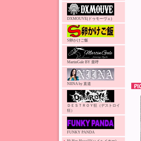
DXMOUVE(ドゥモーヴェ)
S卵かけご飯
MartinGale BY 亜呼
NIINA by 直道
ＤＥＳＴＲＯＹ狂（デストロイ
狂）
FUNKY PANDA