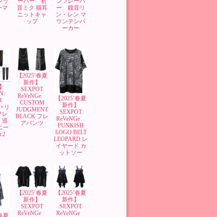
レッ
ーバー 初
ンフレーバ
ーマ
音ミク 猫耳
ー 鏡音リ
ニットキャ
ン・レン マ
ップ
ウンテンパ
ーカー
【2025’春夏
新作】
】
SEXPOT
N
ReVeNGe
【2025’春夏
OR
CUSTOM
新作】
×リ
JUDGMENT
SEXPOT
フレ
BLACK フレ
ReVeNGe
 巡
アパンツ
PUNKISH
ニー
LOGO BELT
.2
LEOPARD レ
イヤード カ
ットソー
【2025’春夏
【2025’春夏
新作】
新作】
SEXPOT
SEXPOT
ReVeNGe
ReVeNGe
’春夏