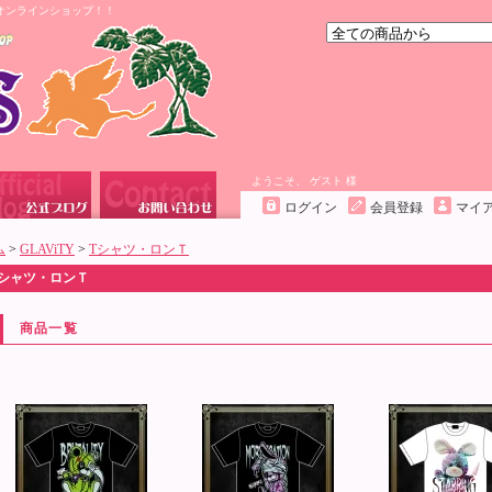
オンラインショップ！！
ようこそ、 ゲスト 様
ログイン
会員登録
マイ
ム
>
GLAViTY
>
Tシャツ・ロンＴ
Tシャツ・ロンＴ
商品一覧