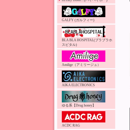
Hi Hey Hooo!!!(ハイヘイホー)
GALFY (ガルフィー)
BLA BLA HOSPITAL(ブラブラホ
スピタル)
Amilige（アミリージュ）
AIKA ELECTRONICS
ゆる系【Drug honey】
ACDC RAG