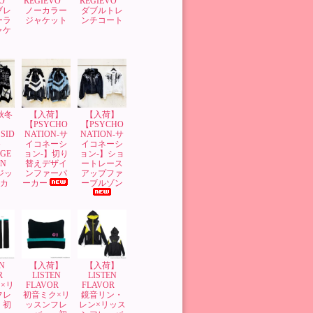
VO
REGIEVO
REGIEVO
ブレ
ノーカラー
ダブルトレ
ーラ
ジャケット
ンチコート
ャケ
’秋冬
【入荷】
【入荷】
】
【PSYCHO
【PSYCHO
SID
NATION-サ
NATION-サ
G
イコネーシ
イコネーシ
GE
ョン-】切り
ョン-】ショ
GN
替えデザイ
ートレース
 ジッ
ンファーパ
アップファ
ーカ
ーカー
ーブルゾン
N
【入荷】
【入荷】
OR
LISTEN
LISTEN
×リ
FLAVOR
FLAVOR
フレ
初音ミク×リ
鏡音リン・
 初
ッスンフレ
レン×リッス