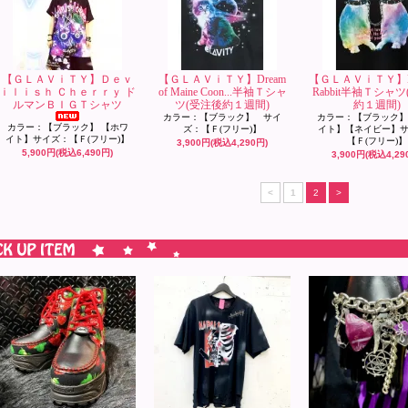
【ＧＬＡＶｉＴＹ】Ｄｅｖ
【ＧＬＡＶｉＴＹ】Dream
【ＧＬＡＶｉＴＹ】Bo
ｉｌｉｓｈ Ｃｈｅｒｒｙ ド
of Maine Coon...半袖Ｔシャ
Rabbit半袖Ｔシャ
ルマンＢＩＧＴシャツ
ツ(受注後約１週間)
約１週間)
カラー：【ブラック】 サイ
カラー：【ブラック】
カラー：【ブラック】 【ホワ
ズ：【Ｆ(フリー)】
イト】【ネイビー】
イト】サイズ：【Ｆ(フリー)】
【Ｆ(フリー)】
3,900円(税込4,290円)
5,900円(税込6,490円)
3,900円(税込4,29
<
1
2
>