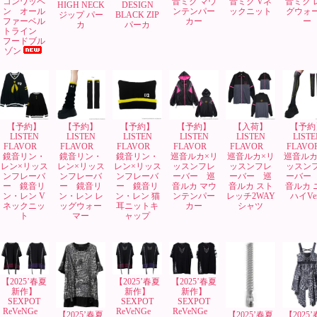
コンワッペ
音ミク マウ
音ミク Vネ
音ミク 
HIGH NECK
DESIGN
ン オール
ンテンパー
ックニット
グウォ
ジップ パー
BLACK ZIP
ファーベル
カー
ー
カ
パーカ
トライン
フードブル
ゾン
【予約】
【予約】
【予約】
【予約】
【入荷】
【予約
LISTEN
LISTEN
LISTEN
LISTEN
LISTEN
LISTE
FLAVOR
FLAVOR
FLAVOR
FLAVOR
FLAVOR
FLAV
鏡音リン・
鏡音リン・
鏡音リン・
巡音ルカ×リ
巡音ルカ×リ
巡音ルカ
レン×リッス
レン×リッス
レン×リッス
ッスンフレ
ッスンフレ
ッスン
ンフレーバ
ンフレーバ
ンフレーバ
ーバー 巡
ーバー 巡
ーバー
ー 鏡音リ
ー 鏡音リ
ー 鏡音リ
音ルカ マウ
音ルカ スト
音ルカ 
ン・レン V
ン・レン レ
ン・レン 猫
ンテンパー
レッチ2WAY
ハイVer
ネックニッ
ッグウォー
耳ニットキ
カー
シャツ
ト
マー
ャップ
【2025’春夏
【2025’春夏
【2025’春夏
新作】
新作】
新作】
SEXPOT
SEXPOT
SEXPOT
ReVeNGe
ReVeNGe
ReVeNGe
【2025’春夏
【2025’春夏
【2025