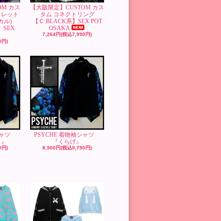
OM カス
【大阪限定】CUSTOM カス
スレット
タム コネクトリング
カル)
【Ｃ:BLACK系】SEX POT
】SEX
OSAKA
A
7,264円(税込7,990円)
0円)
袖シャツ
PSYCHE 着物袖シャツ
）』
『くらげ』
0円)
8,900円(税込9,790円)