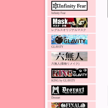
Infinity Fear
レグルスオリジナルマスク
GLAViTY
六無人(着物リメイク)
KING by GLAViTY
Deorart