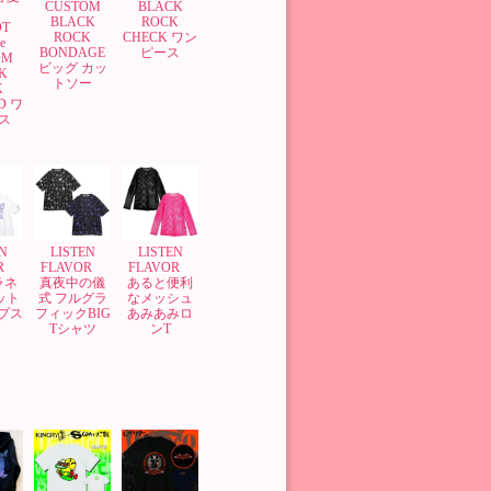
BLACK
CUSTOM
】
ROCK
BLACK
OT
CHECK ワン
ROCK
Ge
ピース
BONDAGE
OM
ビッグ カッ
K
トソー
K
D ワ
ス
N
LISTEN
LISTEN
OR
FLAVOR
FLAVOR
ラネ
真夜中の儀
あると便利
ット
式 フルグラ
なメッシュ
ップス
フィックBIG
あみあみロ
Tシャツ
ンT