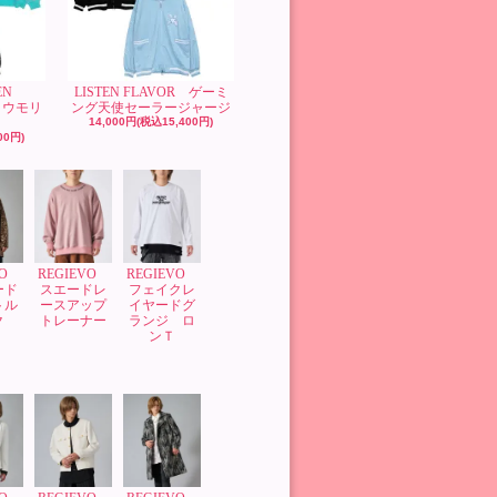
EN
LISTEN FLAVOR ゲーミ
コウモリ
ング天使セーラージャージ
14,000円(税込15,400円)
00円)
VO
REGIEVO
REGIEVO
ード
スエードレ
フェイクレ
トル
ースアップ
イヤードグ
ク
トレーナー
ランジ ロ
ンＴ