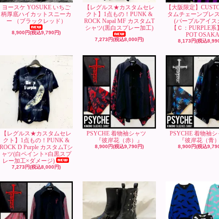
ヨースケ YOSUKE いちご
【レグルス★カスタムセレ
【大阪限定】CUST
柄厚底ハイカットスニーカ
クト】1点もの！PUNK &
タムチェーンブレ
ー （ブラックレッド）
ROCK Napal MF カスタムT
(パープルアイス
シャツ(黒白スプレー加工)
【Ｃ：PURPLE系
8,900円(税込9,790円)
POT OSAK
7,273円(税込8,000円)
8,173円(税込8,99
【レグルス★カスタムセレ
PSYCHE 着物袖シャツ
PSYCHE 着物
クト】1点もの！PUNK &
『彼岸花（赤）』
『彼岸花（青
ROCK D Purple カスタムTシ
8,900円(税込9,790円)
8,900円(税込9,79
ャツ(白ペイント×白黒スプ
レー加工×ダメージ)
7,273円(税込8,000円)