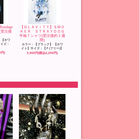
ndage
【ＧＬＡＶｉＴＹ】ＳＭＯ
ツ(受注後
ＫＥＲ ＳＴＲＡＹＤＯＧ
半袖Ｔシャツ(受注後約１週
間)
 【ホワ
サイズ：
カラー：【ブラック】 【ホワ
イト】サイズ：【Ｆ(フリー)】
0円)
3,900円(税込4,290円)