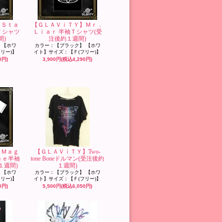
】Ｓｔａ
【ＧＬＡＶｉＴＹ】Ｍｒ．
Ｔシャツ
Ｌｉａｒ 半袖Ｔシャツ(受
間)
注後約１週間)
 【ホワ
カラー：【ブラック】 【ホワ
リー)】
イト】サイズ：【Ｆ(フリー)】
0円)
3,900円(税込4,290円)
】Ｍａｇ
【ＧＬＡＶｉＴＹ】Two-
ｕｅ半袖
tone Boneドルマン(受注後約
１週間)
１週間)
 【ホワ
カラー：【ブラック】 【ホワ
リー)】
イト】サイズ：【Ｆ(フリー)】
0円)
5,500円(税込6,050円)