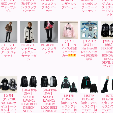
REGIEVO
REGIEVO
REGIEVO
REGIEVO
REGIEVO
REGIE
猫耳フード
裏起毛グラ
クロスアッ
レザージッ
１つボタン
ダブル
ファーブル
ンジジップ
プリケパー
プパーカー
テーラード
ストテ
ゾン
パーカー
カー
ジャケット
ードジ
ット
【ＳＡＬ
【２０２５
【2024
Ｅ！】トラ
福袋】Hi
新作
REGIEVO
REGIEVO
REGIEVO
イバル刺繍
Hey Hooo!!!
SEXPOT 
ダブルライ
シャギーニ
フレアスラ
ファーパー
(ハイヘイホ
RIN
ダースジャ
ットクルー
ックス
カー
ー) 2025新春
BONDA
ケット
カーディガ
福袋
DESI
ン
DEVIL
プ パ
【2024’秋冬
【2024’秋冬
新作】
新作】
【入荷】
LISTEN
LISTEN
LISTE
SEXPOT
SEXPOT
【PSYCHO
FLAVOR
FLAVOR
FLAV
ReVeNGe
ReVeNGe
NATION-サ
初音ミク×リ
初音ミク×リ
初音ミク
LOGO BELT
CUSTOM
イコネーシ
ッスンフレ
ッスンフレ
ッスン
DESIGN
LOGO BELT
ョン-】アイ
ーバー 初
ーバー 初
ーバー
SLEEVE
BONDAGE