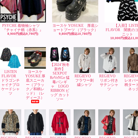
PSYCHE 着物袖シャツ
ヨースケ YOSUKE 厚底シ
【入荷】LIST
『チャイナ柄（赤系）』
ョートブーツ （ブラック）
FLAVOR 闇夜の
8,900円(税込9,790円)
9,800円(税込10,780円)
ニット
10,000円(税込11,0
【2024’秋冬
新作】
LISTEN
ヨースケ
SEXPOT
FLAVOR
YOSUKE 厚
REGIEVO
REGIEVO
REGIE
ReVeNGe 猛
ドラゴンチ
底スニーカ
フラワー刺
リボン付き
レオパ
毒バンギ
ャイナブロ
ー（ブラッ
繍シャツ
サテンシャ
柄ター
ャ LOGO
ケードシャ
ク／和柄レ
ツ
ネッ
RIBBON ビ
ツ
ッド）（レ
ッグ カット
ディース）
ソー