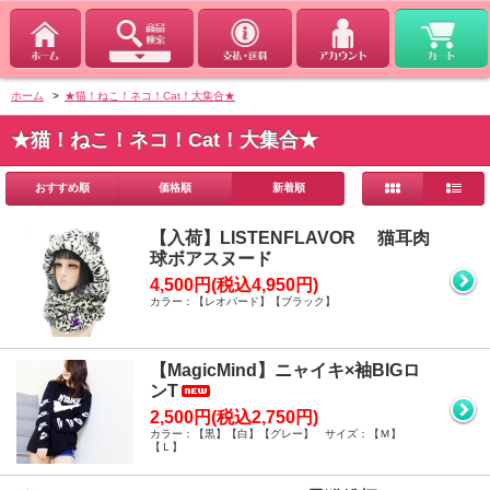
ホーム
>
★猫！ねこ！ネコ！Cat！大集合★
★猫！ねこ！ネコ！Cat！大集合★
おすすめ順
価格順
新着順
【入荷】LISTENFLAVOR 猫耳肉
球ボアスヌード
4,500円(税込4,950円)
カラー：【レオパード】【ブラック】
【MagicMind】ニャイキ×袖BIGロ
ンT
2,500円(税込2,750円)
カラー：【黒】【白】【グレー】 サイズ：【Ｍ】
【Ｌ】