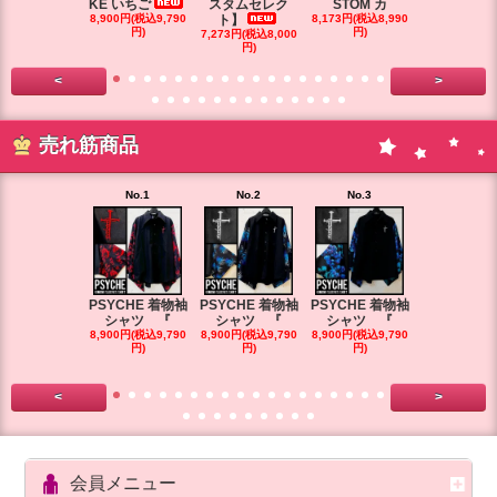
KE いちご
スタムセレク
STOM カ
STOM カ
8,900円(税込9,790
ト】
8,173円(税込8,990
円)
円)
7,273円(税込8,000
7,264円(税込7
円)
円)
<
>
売れ筋商品
No.1
No.2
No.3
No.4
PSYCHE 着物袖
PSYCHE 着物袖
PSYCHE 着物袖
PSYCHE 
シャツ 『
シャツ 『
シャツ 『
シャツ 
8,900円(税込9,790
8,900円(税込9,790
8,900円(税込9,790
8,900円(税込9
円)
円)
円)
円)
<
>
会員メニュー