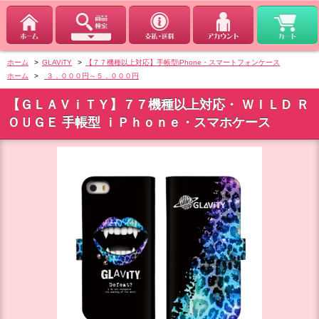
ホーム
>
GLAViTY
>
【７７機種以上対応】手帳型iPhone・スマートフォンケース
ホーム
>
３，０００円～５，０００円
【ＧＬＡＶｉＴＹ】７７機種以上対応・ ＷＩＬＤ Ｒ
ＯＵＧＥ 手帳型 ｉＰｈｏｎｅ・スマホケース