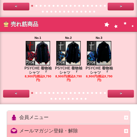
<
>
売れ筋商品
No.1
No.2
No.3
No.4
PSYCHE 着物袖
PSYCHE 着物袖
PSYCHE 着物袖
PSYCHE 
シャツ 『
シャツ 『
シャツ 『
シャツ 
8,900円(税込9,790
8,900円(税込9,790
8,900円(税込9,790
8,900円(税込9
円)
円)
円)
円)
<
>
会員メニュー
メールマガジン登録・解除