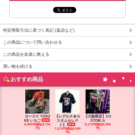
特定商取引法に基づく表記 (返品など)
この商品について問い合わせる
この商品を友達に教える
買い物を続ける
おすすめ商品
ヨースケ YOSU
【レグルス★カ
【大阪限定】CU
【大阪限定】
KE いちご
スタムセレク
STOM カ
STOM カ
8,900円(税込9,790
ト】
8,173円(税込8,990
円)
円)
7,273円(税込8,000
7,264円(税込7
円)
円)