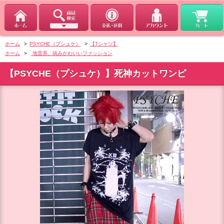
ホーム
>
PSYCHE（プシュケ）
>
【Tシャツ】
ホーム
>
地雷系、病みかわいいファッション
【PSYCHE（プシュケ）】死神カットワンピ