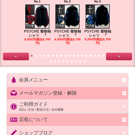
No.1
No.2
No.3
No.4
PSYCHE 着物袖
PSYCHE 着物袖
PSYCHE 着物袖
PSYCHE 
シャツ 『
シャツ 『
シャツ 『
シャツ 
8,900円(税込9,790
8,900円(税込9,790
8,900円(税込9,790
8,900円(税込9
円)
円)
円)
円)
<
>
会員メニュー
メールマガジン登録・解除
ご利用ガイド
支払い方法 / 配送方法 / 会社概要
店長について
ショップブログ