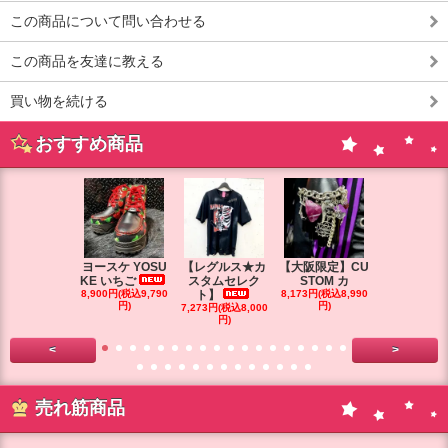
この商品について問い合わせる
この商品を友達に教える
買い物を続ける
おすすめ商品
ヨースケ YOSU
【レグルス★カ
【大阪限定】CU
【大阪限定】
KE いちご
スタムセレク
STOM カ
STOM カ
8,900円(税込9,790
ト】
8,173円(税込8,990
円)
円)
7,273円(税込8,000
7,264円(税込7
円)
円)
<
>
売れ筋商品