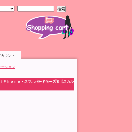
検索
アカウント
レーション
 ｉＰｈｏｎｅ・スマホハードケースＢ【スカル