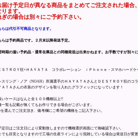
お届け予定日が異なる商品をまとめてご注文された場合
なります。
急ぎの場合は別々にご予約下さい。
ちらは代引不可商品となります。
ちらは予約商品です。２月末以降発送予定。
荷時期の遠い予約品・通常在庫品との同梱発送は出来かねます。お手数ですが別々
ＥＳＴＲＯＹ狂×ＨＡＹＡＴＡ コラボレーション ｉＰｈｏｎｅ・スマホハードケ
レスリング・ノア（NOAH）所属選手のＨＡＹＡＴＡさんとＤＥＳＴＲＯＹ狂のコ
ＹＡＴＡさんの衣装のデザインを取り入れたグラフィックになっています！
扱いケースはなんと全１００機種以上!!
種一覧も記載が無くてもお作りできる場合がございます。
honeを選んでご注文頂き、備考欄にご希望の機種をご記入下さい。
予定日はご注文日により変動致しますので機種選択画面にて御確認下さい。
までも目安となりますので工場の生産ラインにより混雑している場合は発送日が変