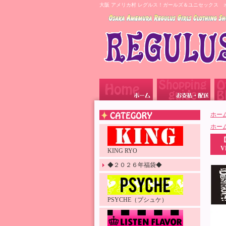
大阪 アメリカ村 レグルス！ガールズ＆ユニセックス 
ホー
ホー
V
KING RYO
◆２０２６年福袋◆
PSYCHE（プシュケ）