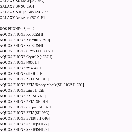
ALAXY S6 EDGE[SC-04G]
ALAXY S6[SC-05G]
ALAXY S III [SC-06D/SC-03E]
ALAXY Active neo[SC-01H]
UOS PHONEシリーズ
QUOS PHONE Xx[302SH]
QUOS PHONE Xx mini[303SH]
QUOS PHONE Xx[304SH]
QUOS PHONE CRYSTAL[305SH]
QUOS PHONE Crystal X[402SH]
QUOS PHONE [403SH]
QUOS PHONE xx[404SH]
QUOS PHONE si [SH-01E]
QUOS PHONE ZETA[SH-01F]
QUOS PHONE ZETA/Disney Mobile[SH-01G/SH-02G]
QUOS PHONE zeta[SH-02E]
QUOS PHONE EX [SH-02F]
QUOS PHONE ZETA[SH-01H]
QUOS PHONE compact[SH-02H]
QUOS PHONE ZETA[SH-03G]
QUOS PHONE EVER[SH-04G]
QUOS PHONE SERIE[SHL22]
QUOS PHONE SERIE[SHL23]