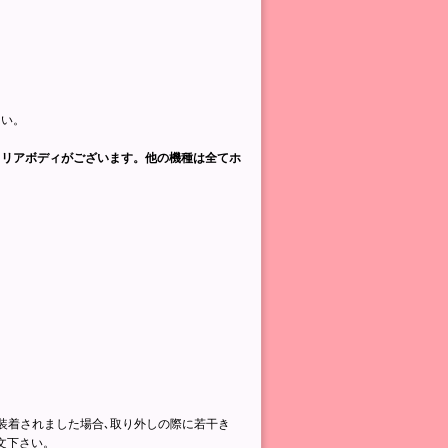
。
さい。
クリアボディがございます。他の機種は全てホ
ne6plusSを装着されました場合､取り外しの際に若干き
文下さい。