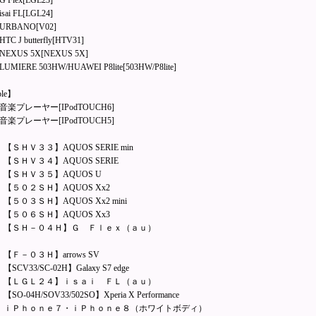
 Flex[LGL23]
sai FL[LGL24]
URBANO[V02]
C J butterfly[HTV31]
EXUS 5X[NEXUS 5X]
UMIERE 503HW/HUAWEI P8lite[503HW/P8lite]
le】
音楽プレーヤー[IPodTOUCH6]
音楽プレーヤー[IPodTOUCH5]
【ＳＨＶ３３】AQUOS SERIE min
【ＳＨＶ３４】AQUOS SERIE
【ＳＨＶ３５】AQUOS U
【５０２ＳＨ】AQUOS Xx2
【５０３ＳＨ】AQUOS Xx2 mini
【５０６ＳＨ】AQUOS Xx3
、【ＳＨ－０４Ｈ】Ｇ Ｆｌｅｘ（ａｕ）
【Ｆ－０３Ｈ】arrows SV
SCV33/SC-02H】Galaxy S7 edge
、【ＬＧＬ２４】ｉｓａｉ ＦＬ（ａｕ）
SO-04H/SOV33/502SO】Xperia X Performance
、ｉＰｈｏｎｅ７・ｉＰｈｏｎｅ８（ホワイトボディ）