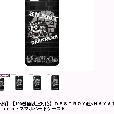
予約】【100機種以上対応】ＤＥＳＴＲＯＹ狂×ＨＡＹ
ｈｏｎｅ・スマホハードケースＢ