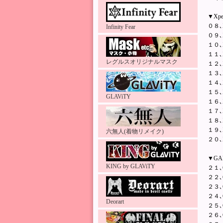
▼Xp
０８､X
Infinity Fear
０９､X
１０､Xp
１１､X
レグルスオリジナルマスク
１２､X
１３､X
１４､Xp
１５､X
GLAViTY
１６､X
１７､X
１８､Xp
１９､Xp
六無人(着物リメイク)
２０､X
▼GA
KING by GLAViTY
２１､G
２２､G
２３､G
２４､G
Deorart
２５､G
２６､G