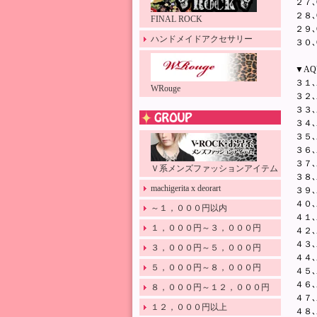
２７､G
２８､G
FINAL ROCK
２９､G
ハンドメイドアクセサリー
３０､G
▼AQ
３１､A
WRouge
３２､A
３３､A
３４､A
３５､A
３６､A
３７､A
Ｖ系メンズファッションアイテム
３８､A
machigerita x deorart
３９､A
４０､A
～１，０００円以内
４１､A
１，０００円～３，０００円
４２､A
４３､A
３，０００円～５，０００円
４４､A
５，０００円～８，０００円
４５､A
４６､A
８，０００円～１２，０００円
４７､A
１２，０００円以上
４８､A