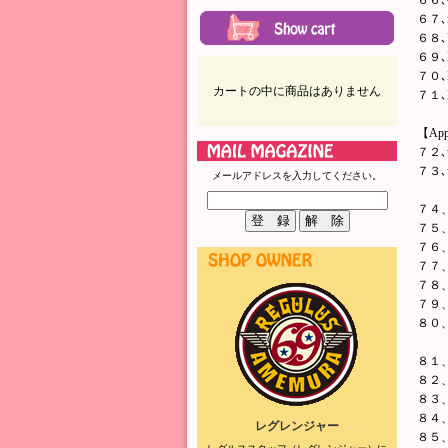
６６､G
６７､i
６８､
６９､HT
７０､N
カートの中に商品はありません
７１､L
【App
７２､
７３､
メールアドレスを入力してください。
７４、
７５、
７６、
７７、
７８、
７９、
８０
８１、
８２、【
８３
８４、【
レグレンジャー
８５