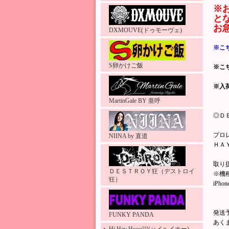
※
と
お
DXMOUVE(ドゥモーヴェ)
※こ
S卵かけご飯
※こ
※入
MartinGale BY 亜呼
◎Ｄ
プロ
NIINA by 直道
ＨＡ
取り
ＤＥＳＴＲＯＹ狂（デストロイ
※機
狂）
iP
発送
FUNKY PANDA
あく