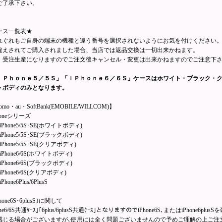
ご了承下さい。
ース一覧表★
れぐれもご自身の端末の機種と違う番号を選択されないようにお気を付けください
違えされてご購入されました場合、当店では返品交換は一切出来かねます。
、受注生産になりますのでご注文後キャンセル・変更は出来かねますのでご注意下
ｉＰｈｏｎｅ５／５Ｓ」「ｉＰｈｏｎｅ６／６Ｓ」ケースはホワイト・ブラック・
トボディのみとなります。
omo・au・SoftBank(EMOBILE/WILLCOM)】
honeシリーズ
iPhone5/5S･SE(ホワイトボディ)
iPhone5/5S･SE(ブラックボディ)
Phone5/5S･SE(クリアボディ)
iPhone6/6S(ホワイトボディ)
iPhone6/6S(ブラックボディ)
iPhone6/6S(クリアボディ)
hone6Plus/6PlusS
hone6S･6plusS｣に関して
hone6/6S共通ｹｰｽ｣｢6plus/6plusS共通ｹｰｽ｣となりますのでiPhone6S､またはiPho
感じる場合がございますが､使用には全く問題ございませんので予めご理解の上ご注