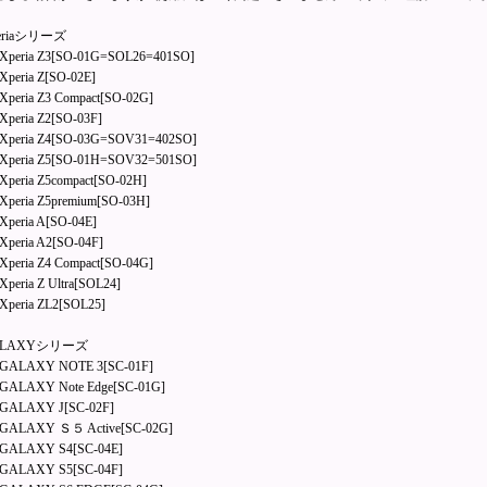
eriaシリーズ
peria Z3[SO-01G=SOL26=401SO]
peria Z[SO-02E]
eria Z3 Compact[SO-02G]
peria Z2[SO-03F]
peria Z4[SO-03G=SOV31=402SO]
peria Z5[SO-01H=SOV32=501SO]
eria Z5compact[SO-02H]
peria Z5premium[SO-03H]
peria A[SO-04E]
peria A2[SO-04F]
eria Z4 Compact[SO-04G]
eria Z Ultra[SOL24]
peria ZL2[SOL25]
LAXYシリーズ
ALAXY NOTE 3[SC-01F]
ALAXY Note Edge[SC-01G]
ALAXY J[SC-02F]
ALAXY Ｓ５ Active[SC-02G]
ALAXY S4[SC-04E]
ALAXY S5[SC-04F]