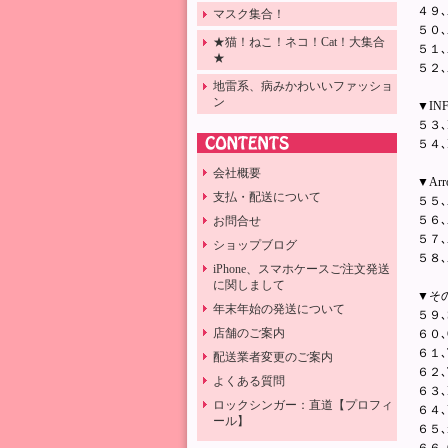
４９､A
マスク集合！
５０､A
★猫！ねこ！ネコ！Cat！大集合
５１､A
★
５２､A
地雷系、病みかわいいファッショ
ン
▼IN
５３､I
５４､I
会社概要
▼Ar
支払・配送について
５５､A
５６､A
お問合せ
５７､A
ショップブログ
５８､A
iPhone、スマホケースご注文発送
に関しまして
▼そ
年末年始の発送について
５９､S
店舗のご案内
６０､C
６１､T
配送業者変更のご案内
６２､T
よくある質問
６３､HT
ロックシンガー：直道【プロフィ
６４､U
ール】
６５､i