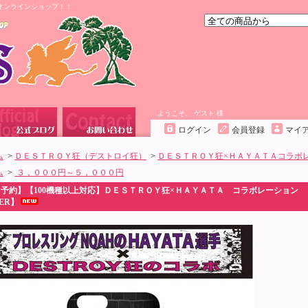
オンラインショップ！！
ようこそ、 ゲスト 様
ログイン
会員登録
マイ
ム
>
ＤＥＳＴＲＯＹ狂（デストロイ狂）
>
ＤＥＳＴＲＯＹ狂×ＨＡＹＡＴＡコラボ
ム
>
３，０００円～５，０００円
【予約】【100機種以上対応】ＤＥＳＴＲＯＹ狂×ＨＡＹＡＴＡ コラボレーション
ER】