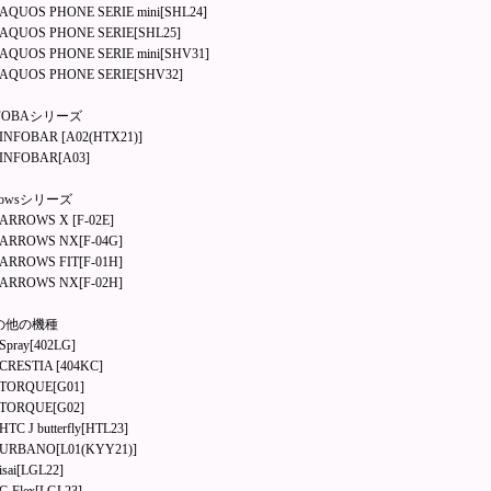
QUOS PHONE SERIE mini[SHL24]
QUOS PHONE SERIE[SHL25]
QUOS PHONE SERIE mini[SHV31]
QUOS PHONE SERIE[SHV32]
FOBAシリーズ
NFOBAR [A02(HTX21)]
NFOBAR[A03]
rowsシリーズ
RROWS X [F-02E]
RROWS NX[F-04G]
RROWS FIT[F-01H]
RROWS NX[F-02H]
の他の機種
pray[402LG]
RESTIA [404KC]
ORQUE[G01]
ORQUE[G02]
C J butterfly[HTL23]
RBANO[L01(KYY21)]
sai[LGL22]