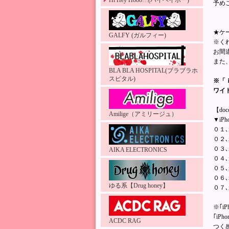
Hi Hey Hooo!!!(ハイヘイホー)
予め
★ケ
GALFY (ガルフィー)
※く
お間
また
BLA BLA HOSPITAL(ブラブラホ
スピタル)
※「
ワイ
【doc
Amilige（アミリージュ）
▼iP
０１､
０２､
０３､i
AIKA ELECTRONICS
０４､
０５､
０６､
ゆる系【Drug honey】
０７､iP
※｢iP
｢iP
ACDC RAG
つく