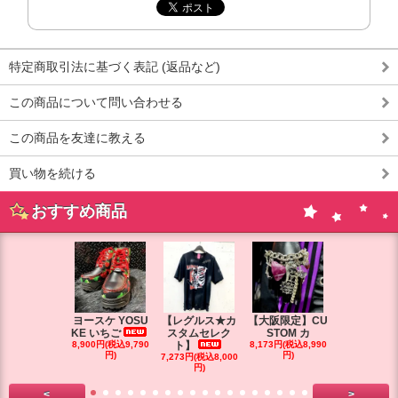
特定商取引法に基づく表記 (返品など)
この商品について問い合わせる
この商品を友達に教える
買い物を続ける
おすすめ商品
ヨースケ YOSU
【レグルス★カ
【大阪限定】CU
【大阪限定】
KE いちご
スタムセレク
STOM カ
STOM カ
8,900円(税込9,790
ト】
8,173円(税込8,990
円)
円)
7,273円(税込8,000
7,264円(税込7
円)
円)
<
>