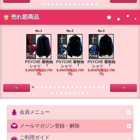
売れ筋商品
No.1
No.2
No.3
No.4
PSYCHE 着物袖
PSYCHE 着物袖
PSYCHE 着物袖
PSYCHE 
シャツ 『
シャツ 『
シャツ 『
シャツ 
8,900円(税込9,790
8,900円(税込9,790
8,900円(税込9,790
8,900円(税込9
円)
円)
円)
円)
<
>
会員メニュー
メールマガジン登録・解除
ご利用ガイド