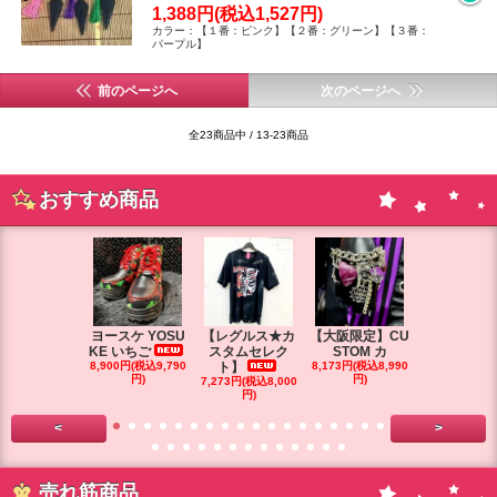
1,388円(税込1,527円)
カラー：【１番：ピンク】【２番：グリーン】【３番：
パープル】
前のページへ
次のページへ
全23商品中 / 13-23商品
おすすめ商品
ヨースケ YOSU
【レグルス★カ
【大阪限定】CU
【大阪限定】
KE いちご
スタムセレク
STOM カ
STOM カ
8,900円(税込9,790
ト】
8,173円(税込8,990
円)
円)
7,273円(税込8,000
7,264円(税込7
円)
円)
<
>
売れ筋商品