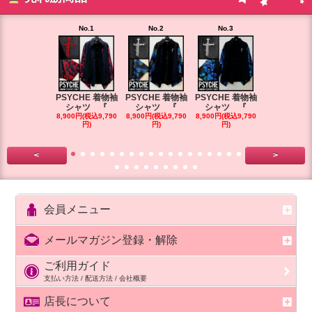
No.1
No.2
No.3
No.4
PSYCHE 着物袖
PSYCHE 着物袖
PSYCHE 着物袖
PSYCHE 
シャツ 『
シャツ 『
シャツ 『
シャツ 
8,900円(税込9,790
8,900円(税込9,790
8,900円(税込9,790
8,900円(税込9
円)
円)
円)
円)
<
>
会員メニュー
メールマガジン登録・解除
ご利用ガイド
支払い方法 / 配送方法 / 会社概要
店長について