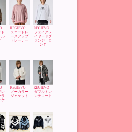
VO
REGIEVO
REGIEVO
ード
スエードレ
フェイクレ
トル
ースアップ
イヤードグ
ク
トレーナー
ランジ ロ
ンＴ
VO
REGIEVO
REGIEVO
ブレ
ノーカラー
ダブルトレ
ーラ
ジャケット
ンチコート
ャケ