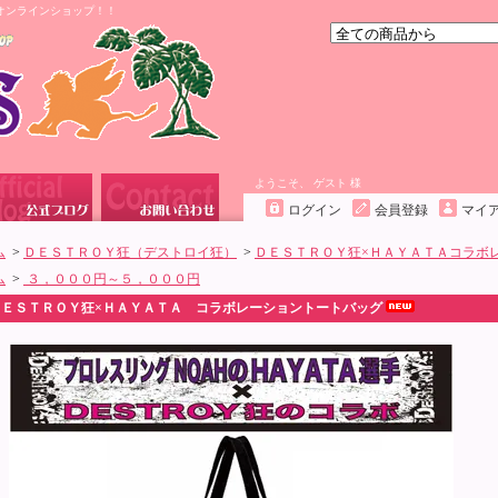
オンラインショップ！！
ようこそ、 ゲスト 様
ログイン
会員登録
マイ
ム
>
ＤＥＳＴＲＯＹ狂（デストロイ狂）
>
ＤＥＳＴＲＯＹ狂×ＨＡＹＡＴＡコラボ
ム
>
３，０００円～５，０００円
ＤＥＳＴＲＯＹ狂×ＨＡＹＡＴＡ コラボレーショントートバッグ