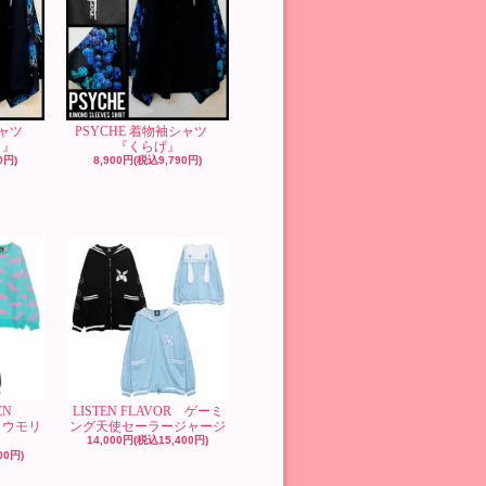
袖シャツ
PSYCHE 着物袖シャツ
）』
『くらげ』
0円)
8,900円(税込9,790円)
EN
LISTEN FLAVOR ゲーミ
コウモリ
ング天使セーラージャージ
14,000円(税込15,400円)
00円)