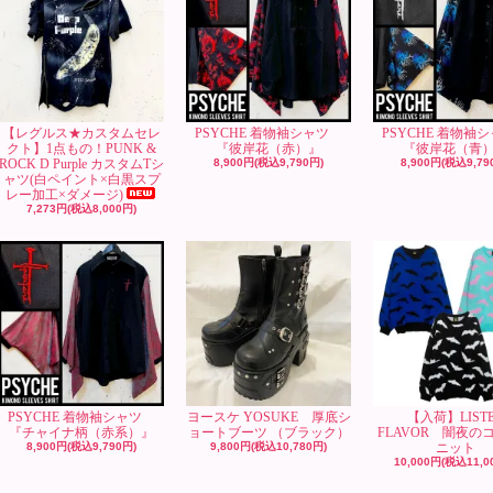
【レグルス★カスタムセレ
PSYCHE 着物袖シャツ
PSYCHE 着物
クト】1点もの！PUNK &
『彼岸花（赤）』
『彼岸花（青
ROCK D Purple カスタムTシ
8,900円(税込9,790円)
8,900円(税込9,79
ャツ(白ペイント×白黒スプ
レー加工×ダメージ)
7,273円(税込8,000円)
PSYCHE 着物袖シャツ
ヨースケ YOSUKE 厚底シ
【入荷】LIST
『チャイナ柄（赤系）』
ョートブーツ （ブラック）
FLAVOR 闇夜の
8,900円(税込9,790円)
9,800円(税込10,780円)
ニット
10,000円(税込11,0