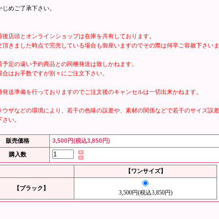
かじめご了承下さい。
荷後店頭とオンラインショップは在庫を共有しております。
文頂きました時点で完売している場合も御座いますのでその際は何卒ご容赦下さい
荷予定の遠い予約商品との同梱発送は致しかねます。
場合はお手数ですが別々にご注文下さい。
時発送準備を行っておりますのでご注文後のキャンセルは一切出来かねます。
ラウザなどの環境により、若干の色味の誤差や、素材の関係などで若干のサイズ誤
下さい。
販売価格
3,500円(税込3,850円)
購入数
【ワンサイズ】
【ブラック】
3,500円(税込3,850円)