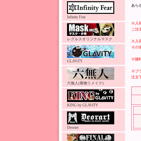
あら
Infinity Fear
※入
ご注
レグルスオリジナルマスク
※入
その
※随
GLAViTY
※ブ
注文
六無人(着物リメイク)
KING by GLAViTY
Deorart