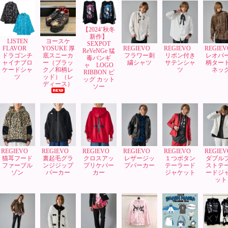
【2024’秋冬
新作】
LISTEN
ヨースケ
SEXPOT
FLAVOR
YOSUKE 厚
REGIEVO
REGIEVO
REGIE
ReVeNGe 猛
ドラゴンチ
底スニーカ
フラワー刺
リボン付き
レオパ
毒バンギ
ャイナブロ
ー（ブラッ
繍シャツ
サテンシャ
柄ター
ャ LOGO
ケードシャ
ク／和柄レ
ツ
ネッ
RIBBON ビ
ツ
ッド）（レ
ッグ カット
ディース）
ソー
REGIEVO
REGIEVO
REGIEVO
REGIEVO
REGIEVO
REGIE
猫耳フード
裏起毛グラ
クロスアッ
レザージッ
１つボタン
ダブル
ファーブル
ンジジップ
プリケパー
プパーカー
テーラード
ストテ
ゾン
パーカー
カー
ジャケット
ードジ
ット