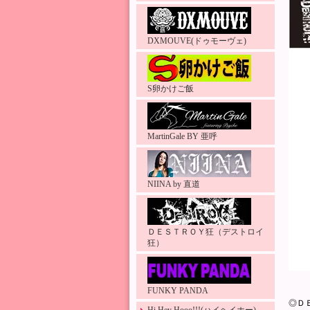
DXMOUVE(ドゥモーヴェ)
S卵かけご飯
MartinGale BY 亜呼
NIINA by 直道
ＤＥＳＴＲＯＹ狂（デストロイ
狂）
FUNKY PANDA
◎Ｄ