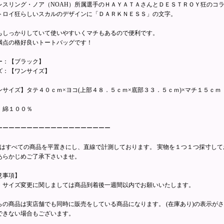
レスリング・ノア（NOAH）所属選手のＨＡＹＡＴＡさんとＤＥＳＴＲＯＹ狂のコ
トロイ狂らしいスカルのデザインに「ＤＡＲＫＮＥＳＳ」の文字。
もしっかりしていて使いやすいくマチもあるので便利です。
満点の格好良いトートバッグです！
ー：【ブラック】
ズ：【ワンサイズ】
ンサイズ】タテ４０ｃｍ×ヨコ(上部４８．５ｃｍ×底部３３．５ｃｍ)×マチ１５ｃｍ
：綿１００％
ーーーーーーーーーーーーーーーーーーー
寸はすべての商品を平置きにし、直線で計測しております。 実物を１つ１つ採寸し
あらかじめご了承下さいませ。
意事項】
・サイズ変更に関しましては商品到着後一週間以内でお願いいたします。
らの商品は実店舗でも同時に販売をしている商品になります。 (在庫あり)の表示が
できない場合もございます。