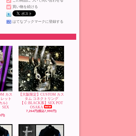
この商品について問い合わせる
買い物を続ける
はてなブックマークに登録する
OM カス
【大阪限定】CUSTOM カス
スレット
タム コネクトリング
カル)
【Ｃ:BLACK系】SEX POT
】SEX
OSAKA
A
7,264円(税込7,990円)
0円)