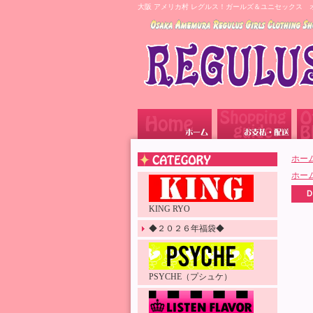
大阪 アメリカ村 レグルス！ガールズ＆ユニセックス 
ホー
ホー
KING RYO
◆２０２６年福袋◆
PSYCHE（プシュケ）