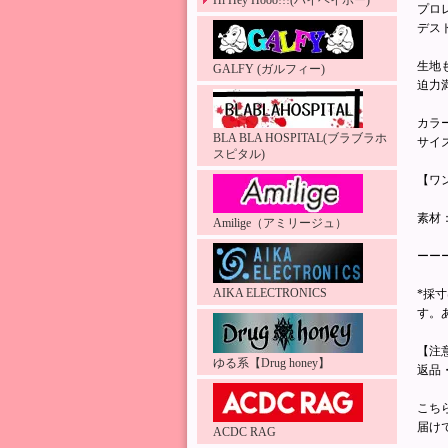
Hi Hey Hooo!!!(ハイヘイホー)
プロ
デス
生地
GALFY (ガルフィー)
迫力
カラ
BLA BLA HOSPITAL(ブラブラホ
サイ
スピタル)
【ワ
素材
Amilige（アミリージュ）
ーー
AIKA ELECTRONICS
*採
す。
【注
ゆる系【Drug honey】
返品
こち
届け
ACDC RAG