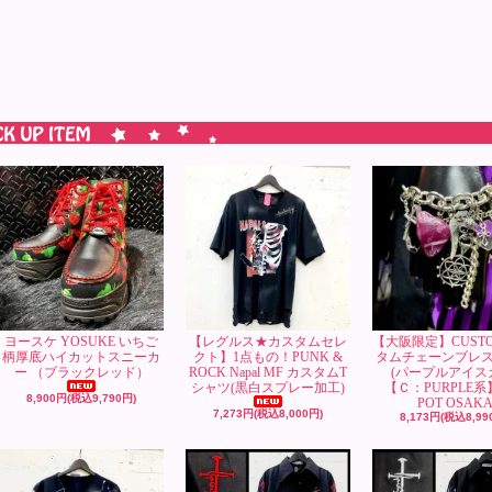
ヨースケ YOSUKE いちご
【レグルス★カスタムセレ
【大阪限定】CUST
柄厚底ハイカットスニーカ
クト】1点もの！PUNK &
タムチェーンブレ
ー （ブラックレッド）
ROCK Napal MF カスタムT
(パープルアイス
シャツ(黒白スプレー加工)
【Ｃ：PURPLE系
8,900円(税込9,790円)
POT OSAK
7,273円(税込8,000円)
8,173円(税込8,99