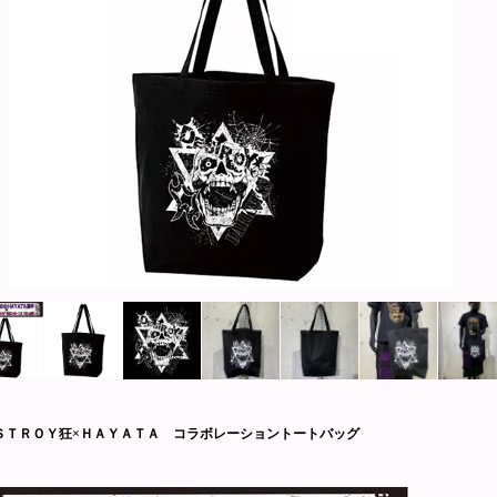
ＳＴＲＯＹ狂×ＨＡＹＡＴＡ コラボレーショントートバッグ