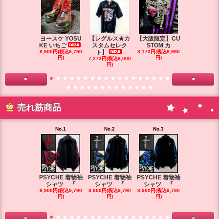
ヨースケ YOSU
【レグルス★カ
【大阪限定】CU
【大阪限定】
KE いちご
スタムセレク
STOM カ
STOM カ
8,900円(税込9,790
ト】
8,173円(税込8,990
円)
円)
7,273円(税込8,000
7,264円(税込7
円)
円)
<
>
売れ筋商品
No.1
No.2
No.3
No.4
PSYCHE 着物袖
PSYCHE 着物袖
PSYCHE 着物袖
PSYCHE 
シャツ 『
シャツ 『
シャツ 『
シャツ 
8,900円(税込9,790
8,900円(税込9,790
8,900円(税込9,790
8,900円(税込9
円)
円)
円)
円)
<
>