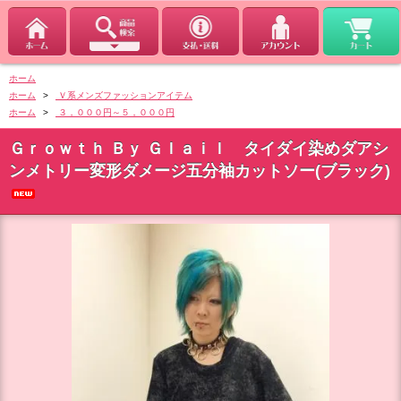
ホーム
ホーム
>
Ｖ系メンズファッションアイテム
ホーム
>
３，０００円～５，０００円
Ｇｒｏｗｔｈ Ｂｙ Ｇｌａｉｌ タイダイ染めダアシ
ンメトリー変形ダメージ五分袖カットソー(ブラック)