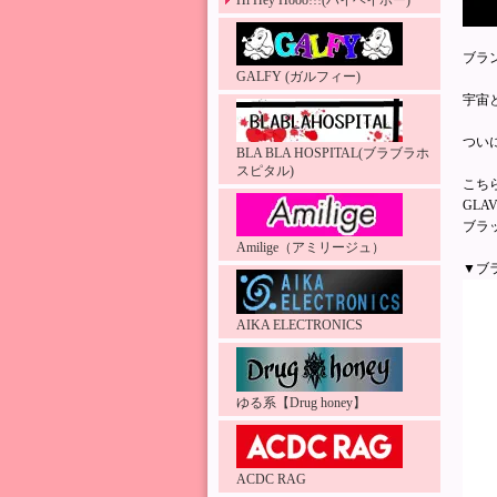
Hi Hey Hooo!!!(ハイヘイホー)
ブラ
GALFY (ガルフィー)
宇宙
つい
BLA BLA HOSPITAL(ブラブラホ
スピタル)
こち
GL
ブラ
Amilige（アミリージュ）
▼ブ
AIKA ELECTRONICS
ゆる系【Drug honey】
ACDC RAG