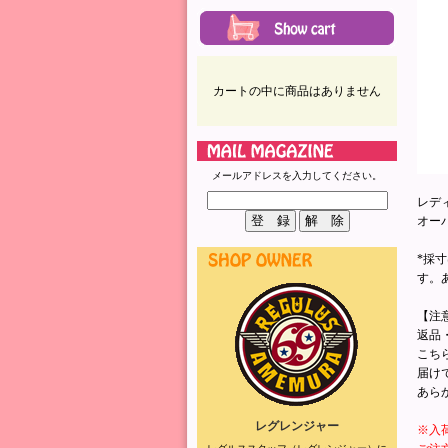
カートの中に商品はありません
メールアドレスを入力してください。
レデ
オー
*採
す。
【注
返品
こち
届け
あら
レグレンジャー
※入