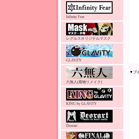
Infinity Fear
レグルスオリジナルマスク
GLAViTY
▼ブ
六無人(着物リメイク)
KING by GLAViTY
Deorart