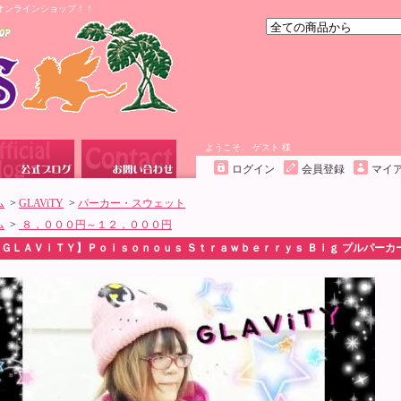
オンラインショップ！！
ようこそ、 ゲスト 様
ログイン
会員登録
マイ
ム
>
GLAViTY
>
パーカー・スウェット
ム
>
８，０００円～１２，０００円
【ＧＬＡＶｉＴＹ】Ｐｏｉｓｏｎｏｕｓ Ｓｔｒａｗｂｅｒｒｙｓ Ｂｉｇ プルパーカー