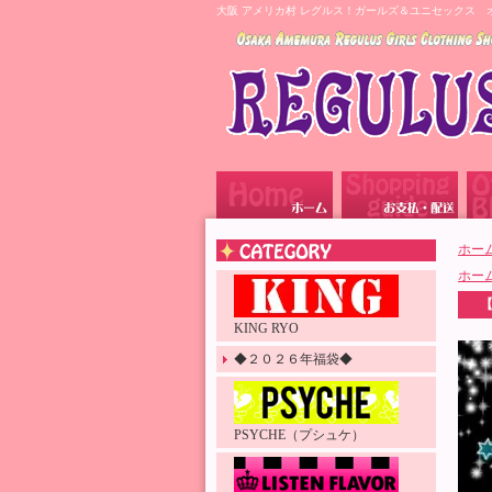
大阪 アメリカ村 レグルス！ガールズ＆ユニセックス 
ホー
ホー
KING RYO
◆２０２６年福袋◆
PSYCHE（プシュケ）