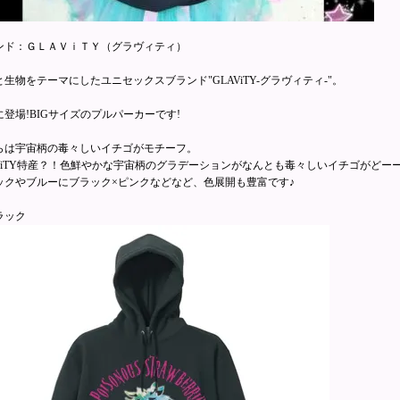
ンド：ＧＬＡＶｉＴＹ（グラヴィティ）
と生物をテーマにしたユニセックスブランド"GLAViTY-グラヴィティ-"。
に登場!BIGサイズのプルパーカーです!
らは宇宙柄の毒々しいイチゴがモチーフ。
AViTY特産？！色鮮やかな宇宙柄のグラデーションがなんとも毒々しいイチゴがどー
ックやブルーにブラック×ピンクなどなど、色展開も豊富です♪
ラック