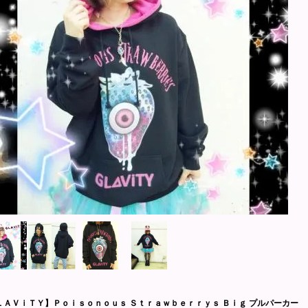
ＬＡＶｉＴＹ】Ｐｏｉｓｏｎｏｕｓ Ｓｔｒａｗｂｅｒｒｙｓ Ｂｉｇ プルパーカー