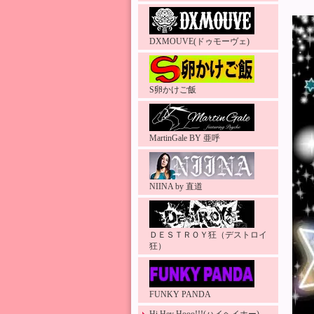
DXMOUVE(ドゥモーヴェ)
S卵かけご飯
MartinGale BY 亜呼
NIINA by 直道
ＤＥＳＴＲＯＹ狂（デストロイ
狂）
FUNKY PANDA